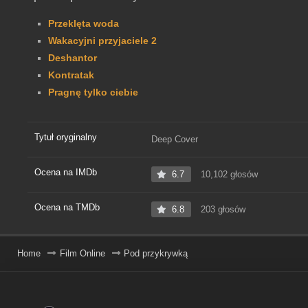
Przeklęta woda
Wakacyjni przyjaciele 2
Deshantor
Kontratak
Pragnę tylko ciebie
Tytuł oryginalny
Deep Cover
Ocena na IMDb
6.7
10,102 głosów
Ocena na TMDb
6.8
203 głosów
Home
Film Online
Pod przykrywką