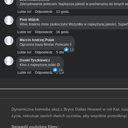
Zdecydowanie polecam. Najlepsza jakość w porównaniu do innych se
Lubie to!
Odpowiedz
13 godz.
Piotr Wójcik
Wow, totalnie mnie zaskoczyło! Wszystko w najwyższej jakości. Super
Lubie to!
Odpowiedz
16 godz.
Marcin Andrzej Polak
Ogromna baza filmów, Polecam !!
12
Lubie to!
Odpowiedz
5 dni
Dawid Tyszkiewicz
Kino z najwyższej półki 😍
24
Lubie to!
Odpowiedz
3 dni
Dynamiczna komedia akcji z Bryce Dallas Howard w roli Kat, naucz
życia, rekrutuje swoich dwóch uczniów, aby wspólnie przenikną
Sprawdź podobne filmy: