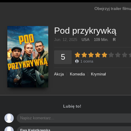
Obejrzyj trailer fil
Pod przykrywką
Jun. 12, 2025
USA
109 Min.
R
5
1
ocena
Akcja
Komedia
Kryminał
Lubię to!
Ewa Kwiatkowska