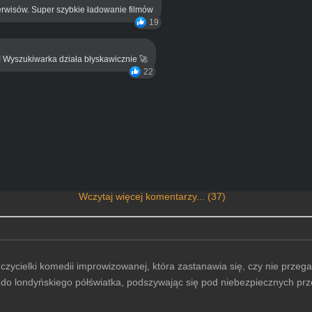
rwisów. Super szybkie ładowanie filmów
19
! Wyszukiwarka działa błyskawicznie 🚀
22
Wczytaj więcej komentarzy... (37)
ycielki komedii improwizowanej, która zastanawia się, czy nie przegapi
ć do londyńskiego półświatka, podszywając się pod niebezpiecznych pr