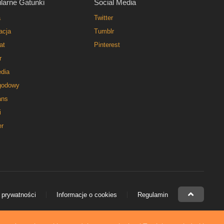
larne Gatunki
Social Media
a
Twitter
acja
Tumblr
at
Pinterest
r
dia
godowy
ns
i
er
 prywatności
Informacje o cookies
Regulamin