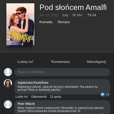
Pod słońcem Amalfi
Jul. 13, 2022
Italy
90 Min.
TV-14
Komedia
Romans
Lubię to!
Komentarz
Udostępnij
Agnieszka Kamińska
Najlepsza jakość, jaką do tej pory widziałam. Na pewno tu
wrócę! Filmy w świetnej jakości
19
Lubie to!
Odpowiedz
12 godz.
Piotr Wójcik
Wow, totalnie mnie zaskoczyło! Wszystko w najwyższej jakości.
Super! Wyszukiwarka działa błyskawicznie 🚀