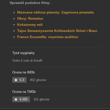
Sprawdź podobne filmy:
Nieznane oblicze planety: Zaginiona piramida
Obcy: Romulus
Kokainowy miś
Tajne Stowarzyszenie Królewskich Sióstr i Braci
Franco Escamilla: voyerista auditivo
Tytuł oryginalny
Sotto il sole di Amalfi
Ocena na IMDb
5.3
902 głosów
Ocena na TMDb
6.005
101 głosów