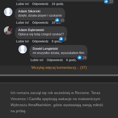
22
Lubie to!
Odpowiedz
16 godz.
Adam Sikorski
dzięki, działa player i szukanie
10
Lubie to!
Odpowiedz
10 dni
Adam Dąbrowski
Opłaca się tutaj czegoś szukać?
2
Lubie to!
Odpowiedz
9 godz.
Dawid Lengielski
mi wszystko działa, wyszukałem film
29
Lubie to!
Odpowiedz
6 godz.
Wczytaj więcej komentarzy... (37)
Ich romans zaczął się rok wcześniej w Riccione. Teraz
Vincenzo i Camilla spędzają wakacje na malowniczym
Wybrzeżu Amalfitańskim, gdzie wystawiają swoją miłość
na próbę.