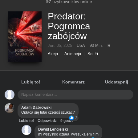
97
użytkowników online
Predator:
Pogromca
zabójców
Jun. 05, 2025
USA
90 Min.
R
Akcja
Animacja
Sci-Fi
Lubię to!
Komentarz
Udostępnij
Adam Dąbrowski
Opłaca się tutaj czegoś szukać?
2
Lubie to!
Odpowiedz
9 godz.
Dawid Lengielski
mi wszystko działa, wyszukałem film