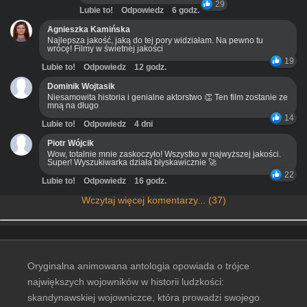
29
Lubie to!
Odpowiedz
6 godz.
Agnieszka Kamińska
Najlepsza jakość, jaką do tej pory widziałam. Na pewno tu
wrócę! Filmy w świetnej jakości
19
Lubie to!
Odpowiedz
12 godz.
Dominik Wojtasik
Niesamowita historia i genialne aktorstwo 👏 Ten film zostanie ze
mną na długo
14
Lubie to!
Odpowiedz
4 dni
Piotr Wójcik
Wow, totalnie mnie zaskoczyło! Wszystko w najwyższej jakości.
Super! Wyszukiwarka działa błyskawicznie 🚀
22
Lubie to!
Odpowiedz
16 godz.
Wczytaj więcej komentarzy... (37)
Oryginalna animowana antologia opowiada o trójce
największych wojowników w historii ludzkości:
skandynawskiej wojowniczce, która prowadzi swojego