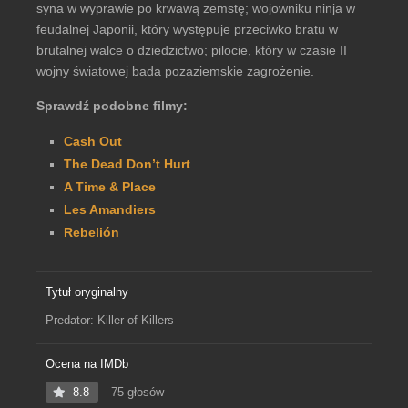
syna w wyprawie po krwawą zemstę; wojowniku ninja w
feudalnej Japonii, który występuje przeciwko bratu w
brutalnej walce o dziedzictwo; pilocie, który w czasie II
wojny światowej bada pozaziemskie zagrożenie.
Sprawdź podobne filmy:
Cash Out
The Dead Don’t Hurt
A Time & Place
Les Amandiers
Rebelión
Tytuł oryginalny
Predator: Killer of Killers
Ocena na IMDb
8.8
75 głosów