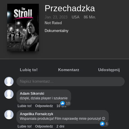
Przechadzka
Jan. 23, 2023
USA
86 Min.
Not Rated
Dokumentalny
Lubię to!
Komentarz
Udostępnij
Adam Sikorski
dzięki, działa player i szukanie
10
Lubie to!
Odpowiedz
10 dni
Angelika Fornalczyk
Wspaniała produkcja! Film naprawdę mnie poruszył 😊
6
Lubie to!
Odpowiedz
2 dni