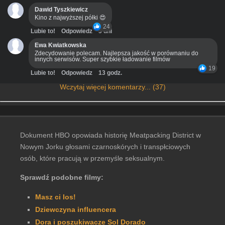
Dawid Tyszkiewicz
Kino z najwyższej półki 😍
24
Lubie to!
Odpowiedz
3 dni
Ewa Kwiatkowska
Zdecydowanie polecam. Najlepsza jakość w porównaniu do
innych serwisów. Super szybkie ładowanie filmów
19
Lubie to!
Odpowiedz
13 godz.
Wczytaj więcej komentarzy... (37)
Dokument HBO opowiada historię Meatpacking District w
Nowym Jorku głosami czarnoskórych i transpłciowych
osób, które pracują w przemyśle seksualnym.
Sprawdź podobne filmy:
Masz ci los!
Dziewczyna influencera
Dora i poszukiwacze Sol Dorado