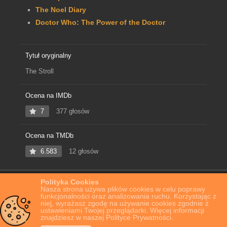
The Noel Diary
Doctor Who: The Power of the Doctor
Tytuł oryginalny
The Stroll
Ocena na IMDb
7
377 głosów
Ocena na TMDb
6.583
12 głosów
Polityka Cookies
Home
Film Online
Przechadzka
Nasza strona używa plików cookies w celu poprawy
funkcjonalności oraz analizowania ruchu. Korzystając z
niej, wyrażasz zgodę na używanie cookies zgodnie z
ustawieniami Twojej przeglądarki. Więcej informacji
znajdziesz w naszej Polityce Prywatności.