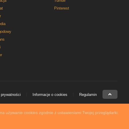
acja
Tumblr
at
Pinterest
r
dia
godowy
ns
i
er
 prywatności
Informacje o cookies
Regulamin
 na używanie cookies zgodnie z ustawieniami Twojej przeglądarki.