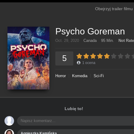
Obejrzyj trailer fil
Psycho Goreman
Oct. 29, 2020
Canada
95 Min.
Not Rat
5
1
ocena
Horror
Komedia
Sci-Fi
Lubię to!
Agnieszka Kamińska