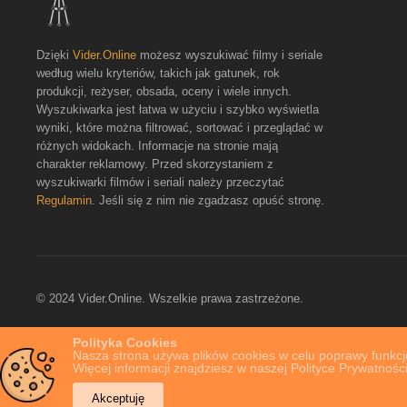
Dzięki
Vider.Online
możesz wyszukiwać filmy i seriale
według wielu kryteriów, takich jak gatunek, rok
produkcji, reżyser, obsada, oceny i wiele innych.
Wyszukiwarka jest łatwa w użyciu i szybko wyświetla
wyniki, które można filtrować, sortować i przeglądać w
różnych widokach. Informacje na stronie mają
charakter reklamowy. Przed skorzystaniem z
wyszukiwarki filmów i seriali należy przeczytać
Regulamin
. Jeśli się z nim nie zgadzasz opuść stronę.
© 2024 Vider.Online. Wszelkie prawa zastrzeżone.
Polityka Cookies
Nasza strona używa plików cookies w celu poprawy funkcjo
Więcej informacji znajdziesz w naszej Polityce Prywatności
Akceptuję