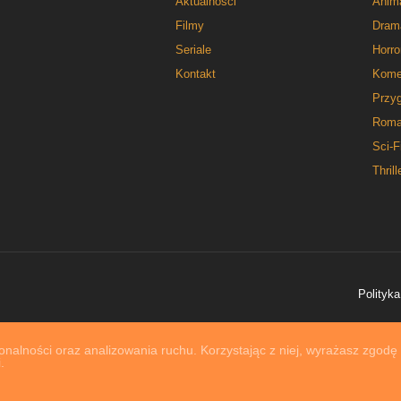
Aktualności
Anim
Filmy
Dram
Seriale
Horro
Kontakt
Kome
Przy
Roma
Sci-F
Thrill
Polityka
nalności oraz analizowania ruchu. Korzystając z niej, wyrażasz zgodę
.