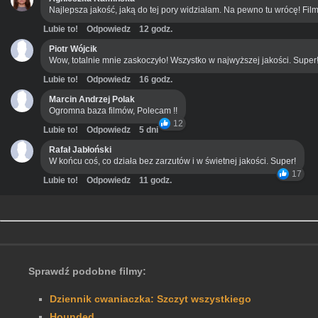
Najlepsza jakość, jaką do tej pory widziałam. Na pewno tu wrócę! Film
Lubie to!
Odpowiedz
12 godz.
Piotr Wójcik
Wow, totalnie mnie zaskoczyło! Wszystko w najwyższej jakości. Super
Lubie to!
Odpowiedz
16 godz.
Marcin Andrzej Polak
Ogromna baza filmów, Polecam !!
12
Lubie to!
Odpowiedz
5 dni
Rafał Jabłoński
W końcu coś, co działa bez zarzutów i w świetnej jakości. Super!
17
Lubie to!
Odpowiedz
11 godz.
Sprawdź podobne filmy:
Dziennik cwaniaczka: Szczyt wszystkiego
Hounded