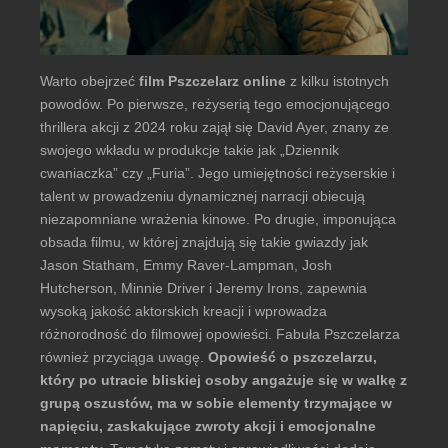
Warto obejrzeć
film Pszczelarz online
z kilku istotnych
powodów. Po pierwsze, reżyserią tego emocjonującego
thrillera akcji z 2024 roku zajął się David Ayer, znany ze
swojego wkładu w produkcje takie jak „Dziennik
cwaniaczka” czy „Furia”. Jego umiejętności reżyserskie i
talent w prowadzeniu dynamicznej narracji obiecują
niezapomniane wrażenia kinowe. Po drugie, imponująca
obsada filmu, w której znajdują się takie gwiazdy jak
Jason Statham, Emmy Raver-Lampman, Josh
Hutcherson, Minnie Driver i Jeremy Irons, zapewnia
wysoką jakość aktorskich kreacji i wprowadza
różnorodność do filmowej opowieści. Fabuła Pszczelarza
również przyciąga uwagę.
Opowieść o pszczelarzu,
który po utracie bliskiej osoby angażuje się w walkę z
grupą oszustów, ma w sobie elementy trzymające w
napięciu, zaskakujące zwroty akcji i emocjonalne