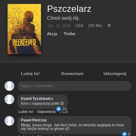
Pszczelarz
Chroń swój rój.
Jan. 11, 2024
USA
105 Min.
R
Akcja
Thriller
Lubię to!
Komentarz
Udostępnij
Dawid Tyszkiewicz
Kino z najwyższej półki 😍
24
Lubie to!
Odpowiedz
3 dni
Paweł Pietrzop
Mega, mega mega. Jak ktoś mówi, że kiepsko wygląda to musi
się nieźle walnąć w głowe xD
6