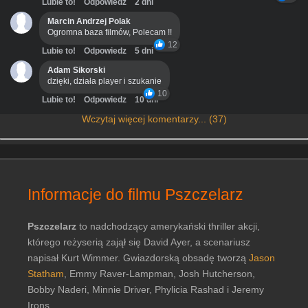
Lubie to!
Odpowiedz
2 dni
Marcin Andrzej Polak
Ogromna baza filmów, Polecam !!
12
Lubie to!
Odpowiedz
5 dni
Adam Sikorski
dzięki, działa player i szukanie
10
Lubie to!
Odpowiedz
10 dni
Wczytaj więcej komentarzy... (37)
Informacje do filmu Pszczelarz
Pszczelarz
to nadchodzący amerykański thriller akcji,
którego reżyserią zajął się David Ayer, a scenariusz
napisał Kurt Wimmer. Gwiazdorską obsadę tworzą
Jason
Statham
, Emmy Raver-Lampman, Josh Hutcherson,
Bobby Naderi, Minnie Driver, Phylicia Rashad i Jeremy
Irons.