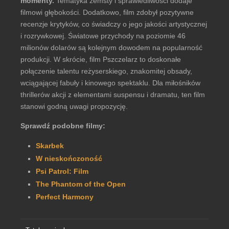
momenty.
Tematyka zemsty i sprawiedliwości dodaje
filmowi głębokości. Dodatkowo, film zdobył pozytywne
recenzje krytyków, co świadczy o jego jakości artystycznej
i rozrywkowej. Światowe przychody na poziomie 46
milionów dolarów są kolejnym dowodem na popularność
produkcji. W skrócie, film Pszczelarz to doskonałe
połączenie talentu reżyserskiego, znakomitej obsady,
wciągającej fabuły i kinowego spektaklu. Dla miłośników
thrillerów akcji z elementami suspensu i dramatu, ten film
stanowi godną uwagi propozycję.
Sprawdź podobne filmy:
Skarbek
W nieskończoność
Psi Patrol: Film
The Phantom of the Open
Perfect Harmony