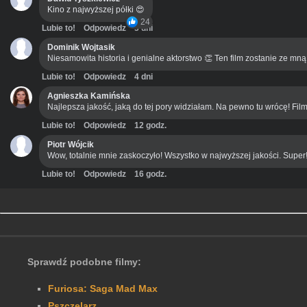
Kino z najwyższej półki 😍
24
Lubie to!
Odpowiedz
3 dni
Dominik Wojtasik
Niesamowita historia i genialne aktorstwo 👏 Ten film zostanie ze mn
Lubie to!
Odpowiedz
4 dni
Agnieszka Kamińska
Najlepsza jakość, jaką do tej pory widziałam. Na pewno tu wrócę! Film
Lubie to!
Odpowiedz
12 godz.
Piotr Wójcik
Wow, totalnie mnie zaskoczyło! Wszystko w najwyższej jakości. Super
Lubie to!
Odpowiedz
16 godz.
Sprawdź podobne filmy:
Furiosa: Saga Mad Max
Pszczelarz