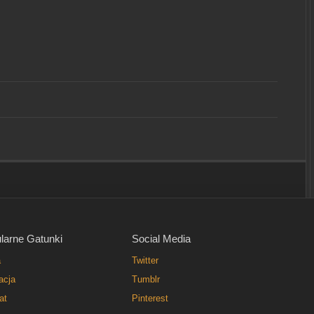
larne Gatunki
Social Media
a
Twitter
acja
Tumblr
at
Pinterest