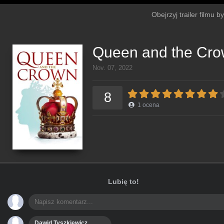
Obejrzyj trailer filmu 
Queen and the Cr
Nov. 07, 2022
8
1
ocena
Lubię to!
Dawid Tyszkiewicz