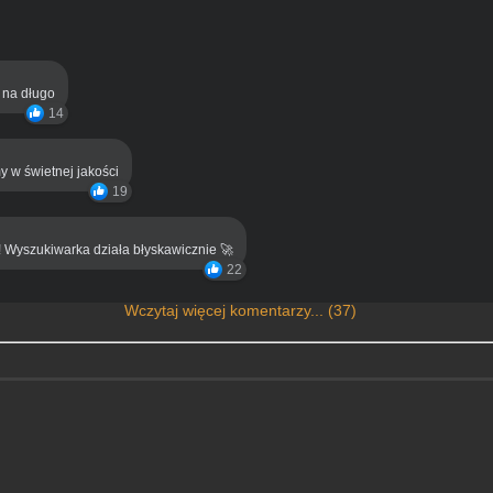
ą na długo
14
y w świetnej jakości
19
! Wyszukiwarka działa błyskawicznie 🚀
22
Wczytaj więcej komentarzy... (37)