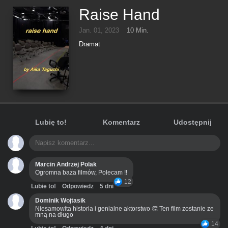
Raise Hand
Jan. 01, 2023
10 Min.
Dramat
Lubię to!
Komentarz
Udostępnij
Marcin Andrzej Polak
Ogromna baza filmów, Polecam !!
12
Lubie to!
Odpowiedz
5 dni
Dominik Wojtasik
Niesamowita historia i genialne aktorstwo 👏 Ten film zostanie ze
mną na długo
14