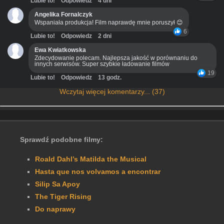
Lubie to!
Odpowiedz
4 dni
Angelika Fornalczyk
Wspaniała produkcja! Film naprawdę mnie poruszył 😊
6
Lubie to!
Odpowiedz
2 dni
Ewa Kwiatkowska
Zdecydowanie polecam. Najlepsza jakość w porównaniu do
innych serwisów. Super szybkie ładowanie filmów
19
Lubie to!
Odpowiedz
13 godz.
Wczytaj więcej komentarzy... (37)
Sprawdź podobne filmy:
Roald Dahl’s Matilda the Musical
Hasta que nos volvamos a encontrar
Silip Sa Apoy
The Tiger Rising
Do naprawy