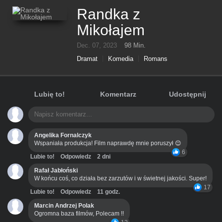
Randka z
Mikołajem
Dec. 07, 2023
98 Min.
Dramat
Komedia
Romans
Lubię to!
Komentarz
Udostępnij
Angelika Fornalczyk
Wspaniała produkcja! Film naprawdę mnie poruszył 😊
6
Lubie to!
Odpowiedz
2 dni
Rafał Jabłoński
W końcu coś, co działa bez zarzutów i w świetnej jakości. Super!
17
Lubie to!
Odpowiedz
11 godz.
Marcin Andrzej Polak
Ogromna baza filmów, Polecam !!