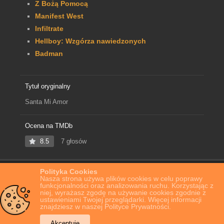
Z Bożą Pomocą
Manifest West
Infiltrate
Hellboy: Wzgórza nawiedzonych
Badman
Tytuł oryginalny
Santa Mi Amor
Ocena na TMDb
8.5
7 głosów
Polityka Cookies
Home
Film Online
Randka z Mikołajem
Nasza strona używa plików cookies w celu poprawy
funkcjonalności oraz analizowania ruchu. Korzystając z
niej, wyrażasz zgodę na używanie cookies zgodnie z
ustawieniami Twojej przeglądarki. Więcej informacji
znajdziesz w naszej Polityce Prywatności.
Akceptuję