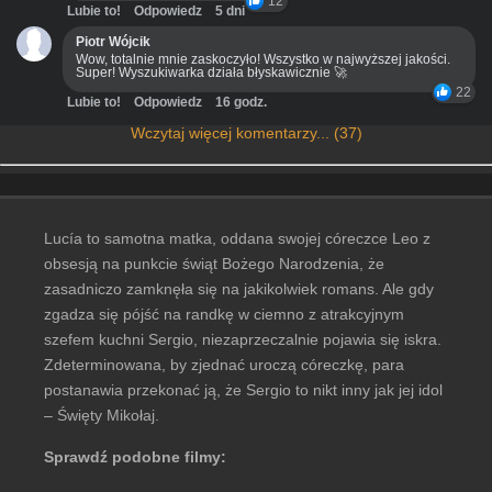
12
Lubie to!
Odpowiedz
5 dni
Piotr Wójcik
Wow, totalnie mnie zaskoczyło! Wszystko w najwyższej jakości.
Super! Wyszukiwarka działa błyskawicznie 🚀
22
Lubie to!
Odpowiedz
16 godz.
Wczytaj więcej komentarzy... (37)
Lucía to samotna matka, oddana swojej córeczce Leo z
obsesją na punkcie świąt Bożego Narodzenia, że
zasadniczo zamknęła się na jakikolwiek romans. Ale gdy
zgadza się pójść na randkę w ciemno z atrakcyjnym
szefem kuchni Sergio, niezaprzeczalnie pojawia się iskra.
Zdeterminowana, by zjednać uroczą córeczkę, para
postanawia przekonać ją, że Sergio to nikt inny jak jej idol
– Święty Mikołaj.
Sprawdź podobne filmy: