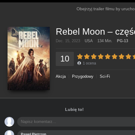
Obejrzyj trailer filmu by uruch
Rebel Moon – część
Dec. 15, 2023
USA
134 Min.
PG-13
10
1
ocena
Akcja
Przygodowy
Sci-Fi
Lubię to!
Paweł Pietrzop