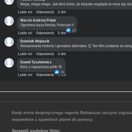
Mega, mega mega. Jak ktoś mówi, że kiepsko wygląda to musi się ni
Lubie to!
Odpowiedz
2 dni
Marcin Andrzej Polak
Ogromna baza filmów, Polecam !!
12
Lubie to!
Odpowiedz
5 dni
Dominik Wojtasik
Niesamowita historia i genialne aktorstwo 👏 Ten film zostanie ze mn
Lubie to!
Odpowiedz
4 dni
Dawid Tyszkiewicz
Kino z najwyższej półki 😍
24
Lubie to!
Odpowiedz
3 dni
Kiedy armia despotycznego regenta Balisariusa zaczyna zagrażać
wojowników z sąsiednich planet do pomocy.
Sprawdź podobne filmy: