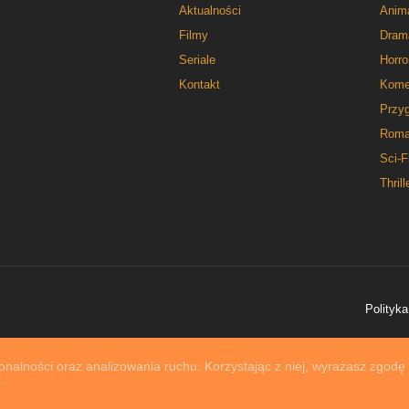
Aktualności
Anim
Filmy
Dram
Seriale
Horro
Kontakt
Kome
Przy
Roma
Sci-F
Thrill
Polityka
nalności oraz analizowania ruchu. Korzystając z niej, wyrażasz zgodę
.