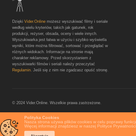
Dzięki
Vider.Online
możesz wyszukiwać filmy i seriale
według wielu kryteriów, takich jak gatunek, rok
produkcji, reżyser, obsada, oceny i wiele innych.
Wyszukiwarka jest łatwa w użyciu i szybko wyświetla
wyniki, które można filtrować, sortować i przeglądać w
różnych widokach. Informacje na stronie mają
charakter reklamowy. Przed skorzystaniem z
wyszukiwarki filmów i seriali należy przeczytać
Regulamin
. Jeśli się z nim nie zgadzasz opuść stronę.
© 2024 Vider.Online. Wszelkie prawa zastrzeżone.
Polityka Cookies
Nasza strona używa plików cookies w celu poprawy funkcjo
Więcej informacji znajdziesz w naszej Polityce Prywatności