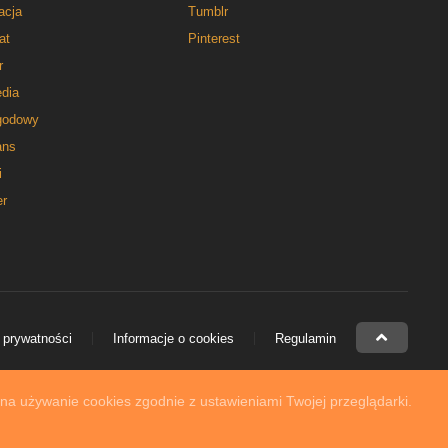
acja
Tumblr
at
Pinterest
r
dia
godowy
ns
i
er
 prywatności
Informacje o cookies
Regulamin
 na używanie cookies zgodnie z ustawieniami Twojej przeglądarki.