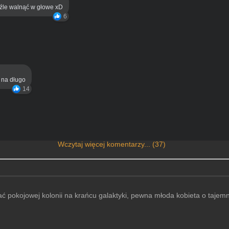
eźle walnąć w głowe xD
6
ą na długo
14
Wczytaj więcej komentarzy... (37)
 pokojowej kolonii na krańcu galaktyki, pewna młoda kobieta o tajemni