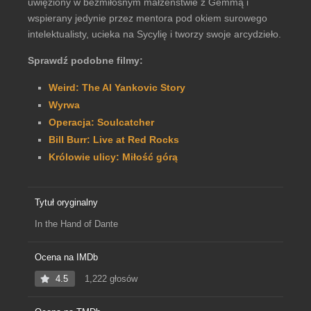
uwięziony w bezmiłosnym małżeństwie z Gemmą i
wspierany jedynie przez mentora pod okiem surowego
intelektualisty, ucieka na Sycylię i tworzy swoje arcydzieło.
Sprawdź podobne filmy:
Weird: The Al Yankovic Story
Wyrwa
Operacja: Soulcatcher
Bill Burr: Live at Red Rocks
Królowie ulicy: Miłość górą
Tytuł oryginalny
In the Hand of Dante
Ocena na IMDb
4.5
1,222 głosów