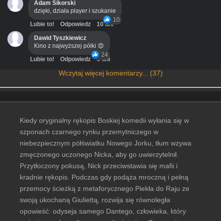
Adam Sikorski
dzięki, działa player i szukanie
10
Lubie to!
Odpowiedz
10 dni
Dawid Tyszkiewicz
Kino z najwyższej półki 😍
24
Lubie to!
Odpowiedz
3 dni
Wczytaj więcej komentarzy... (37)
Kiedy oryginalny rękopis Boskiej komedii wyłania się w
szponach czarnego rynku przemytniczego w
niebezpiecznym półświatku Nowego Jorku, tłum wzywa
zmęczonego uczonego Nicka, aby go uwierzytelnił.
Przytłoczony pokusą, Nick przeciwstawia się mafii i
kradnie rękopis. Podczas gdy podąża mroczną i pełną
przemocy ścieżką z metaforycznego Piekła do Raju ze
swoją ukochaną Giuliettą, rozwija się równoległa
opowieść: odyseja samego Dantego, człowieka, który