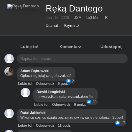
Ręką Dantego
Jun. 12, 2026
USA
153 Min.
R
Dramat
Kryminał
Lubię to!
Komentarz
Udostępnij
Adam Dąbrowski
Opłaca się tutaj czegoś szukać?
2
Lubie to!
Odpowiedz
9 godz.
Dawid Lengielski
mi wszystko działa, wyszukałem film
29
Lubie to!
Odpowiedz
6 godz.
Rafał Jabłoński
W końcu coś, co działa bez zarzutów i w świetnej jakości. Super!
17
Lubie to!
Odpowiedz
11 godz.