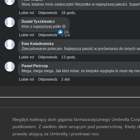
Wow, totalnie mnie zaskoczyło! Wszystko w najwyższej jakości. Super
Lubie to!
Odpowiedz
16 godz.
Dawid Tyszkiewicz
Kino z najwyższej półki 😍
24
Lubie to!
Odpowiedz
3 dni
Ewa Kwiatkowska
Zdecydowanie polecam. Najlepsza jakość w porównaniu do innych se
Lubie to!
Odpowiedz
13 godz.
Paweł Pietrzop
Mega, mega mega. Jak ktoś mówi, że kiepsko wygląda to musi się ni
Lubie to!
Odpowiedz
2 dni
Niegdyś kwitnący dom giganta farmaceutycznego Umbrella Corpor
pustkowiem. Z wielkim złem wrzącym pod powierzchnią. Kiedy zł
prawdę stojącą za Umbrellą i przetrwać noc.