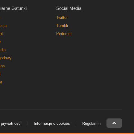
larne Gatunki
Social Media
a
Twitter
acja
Tumblr
at
Pinterest
r
dia
godowy
ns
i
er
 prywatności
Informacje o cookies
Regulamin