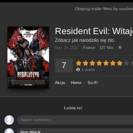
Obejrzyj trailer filmu by urucho
Resident Evil: Wita
Zobacz jak narodziło się zło.
Nov. 24, 2021
France
107 Min.
R
7
1
ocena
Akcja
Horror
Sci-Fi
Lubię to!
Piotr Wójcik