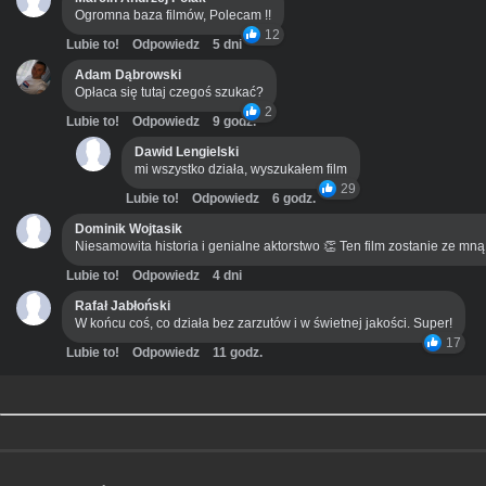
Ogromna baza filmów, Polecam !!
12
Lubie to!
Odpowiedz
5 dni
Adam Dąbrowski
Opłaca się tutaj czegoś szukać?
2
Lubie to!
Odpowiedz
9 godz.
Dawid Lengielski
mi wszystko działa, wyszukałem film
29
Lubie to!
Odpowiedz
6 godz.
Dominik Wojtasik
Niesamowita historia i genialne aktorstwo 👏 Ten film zostanie ze mn
Lubie to!
Odpowiedz
4 dni
Rafał Jabłoński
W końcu coś, co działa bez zarzutów i w świetnej jakości. Super!
17
Lubie to!
Odpowiedz
11 godz.