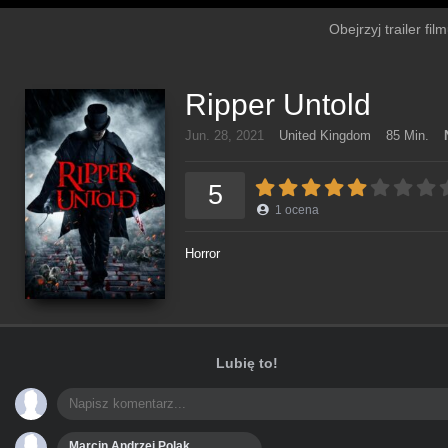
Obejrzyj trailer fi
Ripper Untold
Jun. 28, 2021
United Kingdom
85 Min.
5
1
ocena
Horror
Lubię to!
Marcin Andrzej Polak