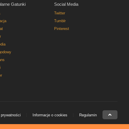
larne Gatunki
Social Media
a
Twitter
acja
Tumblr
at
Pinterest
r
dia
godowy
ns
i
er
 prywatności
Informacje o cookies
Regulamin