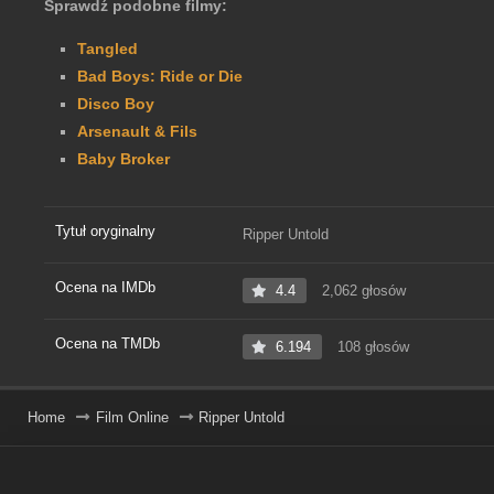
Sprawdź podobne filmy:
Tangled
Bad Boys: Ride or Die
Disco Boy
Arsenault & Fils
Baby Broker
Tytuł oryginalny
Ripper Untold
Ocena na IMDb
4.4
2,062 głosów
Ocena na TMDb
6.194
108 głosów
Home
Film Online
Ripper Untold