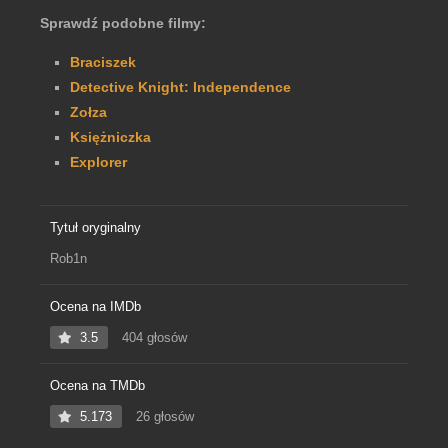
Sprawdź podobne filmy:
Braciszek
Detective Knight: Independence
Zołza
Księżniczka
Explorer
Tytuł oryginalny
Rob1n
Ocena na IMDb
3.5
404 głosów
Ocena na TMDb
5.173
26 głosów