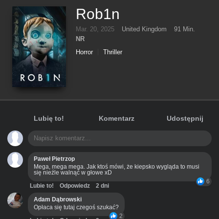
Rob1n
Mar. 20, 2025
United Kingdom
91 Min.
NR
Horror
Thriller
Lubię to!
Komentarz
Udostępnij
Paweł Pietrzop
Mega, mega mega. Jak ktoś mówi, że kiepsko wygląda to musi
się nieźle walnąć w głowe xD
6
Lubie to!
Odpowiedz
2 dni
Adam Dąbrowski
Opłaca się tutaj czegoś szukać?
2