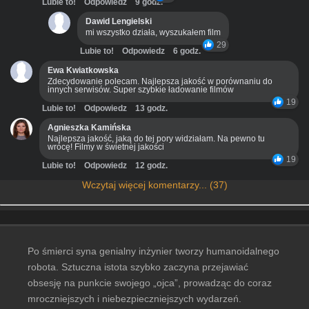
Lubie to!
Odpowiedz
9 godz.
Dawid Lengielski
mi wszystko działa, wyszukałem film
29
Lubie to!
Odpowiedz
6 godz.
Ewa Kwiatkowska
Zdecydowanie polecam. Najlepsza jakość w porównaniu do
innych serwisów. Super szybkie ładowanie filmów
19
Lubie to!
Odpowiedz
13 godz.
Agnieszka Kamińska
Najlepsza jakość, jaką do tej pory widziałam. Na pewno tu
wrócę! Filmy w świetnej jakości
19
Lubie to!
Odpowiedz
12 godz.
Wczytaj więcej komentarzy... (37)
Po śmierci syna genialny inżynier tworzy humanoidalnego
robota. Sztuczna istota szybko zaczyna przejawiać
obsesję na punkcie swojego „ojca”, prowadząc do coraz
mroczniejszych i niebezpieczniejszych wydarzeń.