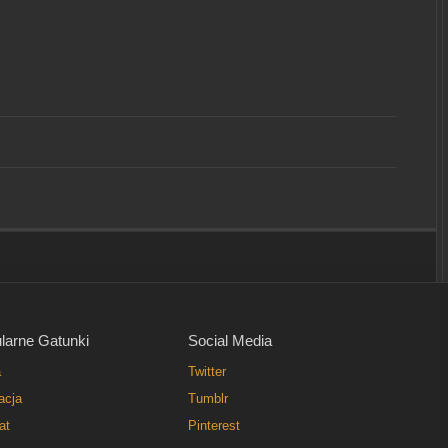
larne Gatunki
Social Media
a
Twitter
acja
Tumblr
at
Pinterest