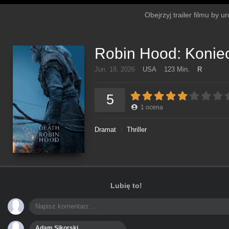
Obejrzyj trailer filmu by 
Robin Hood: Konie
Jun. 18, 2026
USA
123 Min.
R
5
1
ocena
Dramat
Thriller
Lubię to!
Adam Sikorski