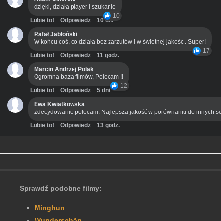
dzięki, działa player i szukanie
10
Lubie to!
Odpowiedz
10 dni
Rafał Jabłoński
W końcu coś, co działa bez zarzutów i w świetnej jakości. Super!
17
Lubie to!
Odpowiedz
11 godz.
Marcin Andrzej Polak
Ogromna baza filmów, Polecam !!
12
Lubie to!
Odpowiedz
5 dni
Ewa Kwiatkowska
Zdecydowanie polecam. Najlepsza jakość w porównaniu do innych se
Lubie to!
Odpowiedz
13 godz.
Sprawdź podobne filmy:
Minghun
Wunderschön