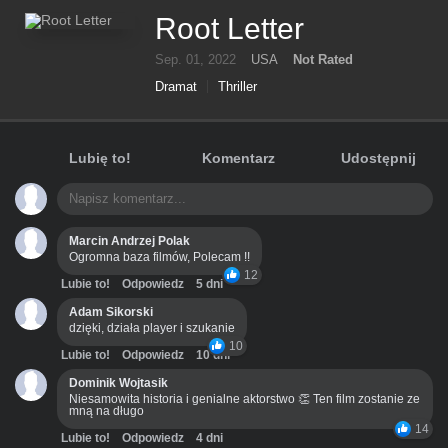
Root Letter
Sep. 01, 2022
USA
Not Rated
Dramat
Thriller
Lubię to!
Komentarz
Udostępnij
Marcin Andrzej Polak
Ogromna baza filmów, Polecam !!
12
Lubie to!
Odpowiedz
5 dni
Adam Sikorski
dzięki, działa player i szukanie
10
Lubie to!
Odpowiedz
10 dni
Dominik Wojtasik
Niesamowita historia i genialne aktorstwo 👏 Ten film zostanie ze
mną na długo
14
Lubie to!
Odpowiedz
4 dni