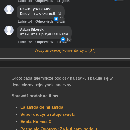
Lubie to!
Odpowiedz
11 godz.
Dawid Tyszkiewicz
Kino z najwyższej półki 😍
24
Lubie to!
Odpowiedz
3 dni
Adam Sikorski
dzięki, działa player i szukanie
10
Lubie to!
Odpowiedz
10 dni
Wczytaj więcej komentarzy... (37)
Groot bada tajemnicze odgłosy na statku i pakuje się w
dynamiczny pojedynek taneczny.
Sprawdź podobne filmy:
La amiga de mi amiga
Super drużyna ratuje święta
Enola Holmes 3
Poznajcie Ogórasy: Za kulisami serialu