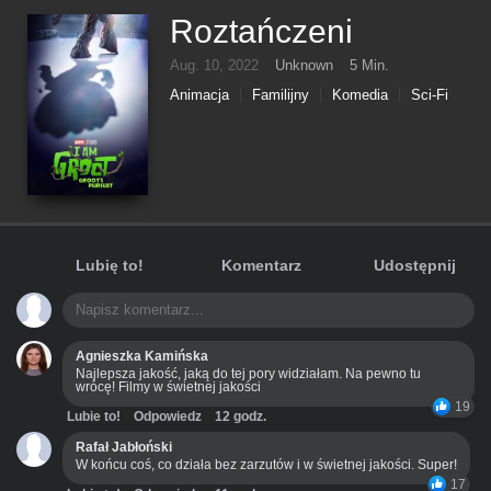
Roztańczeni
Aug. 10, 2022
Unknown
5 Min.
Animacja
Familijny
Komedia
Sci-Fi
Lubię to!
Komentarz
Udostępnij
Agnieszka Kamińska
Najlepsza jakość, jaką do tej pory widziałam. Na pewno tu
wrócę! Filmy w świetnej jakości
19
Lubie to!
Odpowiedz
12 godz.
Rafał Jabłoński
W końcu coś, co działa bez zarzutów i w świetnej jakości. Super!
17