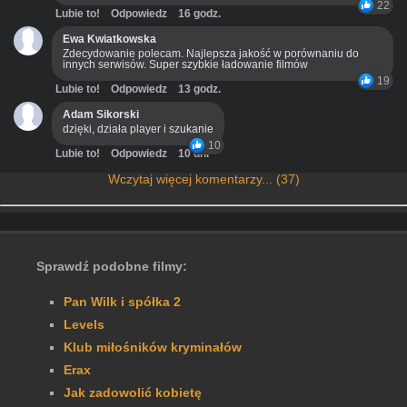
22
Lubie to!
Odpowiedz
16 godz.
Ewa Kwiatkowska
Zdecydowanie polecam. Najlepsza jakość w porównaniu do
innych serwisów. Super szybkie ładowanie filmów
19
Lubie to!
Odpowiedz
13 godz.
Adam Sikorski
dzięki, działa player i szukanie
10
Lubie to!
Odpowiedz
10 dni
Wczytaj więcej komentarzy... (37)
Sprawdź podobne filmy:
Pan Wilk i spółka 2
Levels
Klub miłośników kryminałów
Erax
Jak zadowolić kobietę