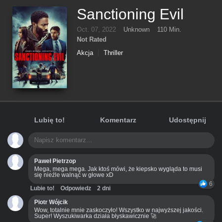
Sanctioning Evil
Oct. 07, 2022
Unknown
110 Min.
Not Rated
Akcja
Thriller
Lubię to!
Komentarz
Udostępnij
Paweł Pietrzop
Mega, mega mega. Jak ktoś mówi, że kiepsko wygląda to musi
się nieźle walnąć w głowe xD
6
Lubie to!
Odpowiedz
2 dni
Piotr Wójcik
Wow, totalnie mnie zaskoczyło! Wszystko w najwyższej jakości.
Super! Wyszukiwarka działa błyskawicznie 🚀