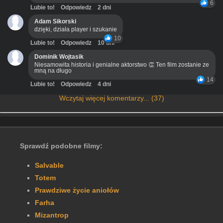
6
Lubie to!
Odpowiedz
2 dni
Adam Sikorski
dzięki, działa player i szukanie
10
Lubie to!
Odpowiedz
10 dni
Dominik Wojtasik
Niesamowita historia i genialne aktorstwo 👏 Ten film zostanie ze
mną na długo
14
Lubie to!
Odpowiedz
4 dni
Wczytaj więcej komentarzy... (37)
Sprawdź podobne filmy:
Salvable
Totem
Prawdziwe życie aniołów
Farha
Mizantrop