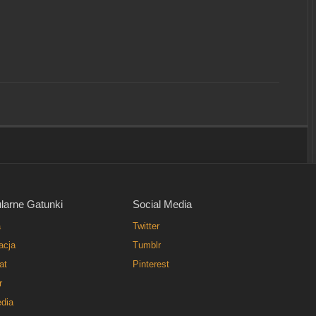
larne Gatunki
Social Media
a
Twitter
acja
Tumblr
at
Pinterest
r
dia