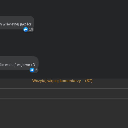
y w świetnej jakości
19
eźle walnąć w głowe xD
6
Wczytaj więcej komentarzy... (37)