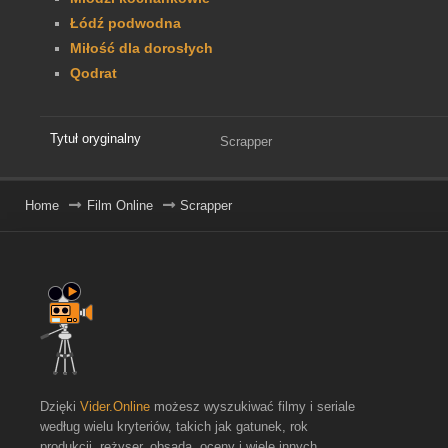
Łódź podwodna
Miłość dla dorosłych
Qodrat
Tytuł oryginalny
Scrapper
Home
Film Online
Scrapper
Dzięki
Vider.Online
możesz wyszukiwać filmy i seriale
według wielu kryteriów, takich jak gatunek, rok
produkcji, reżyser, obsada, oceny i wiele innych.