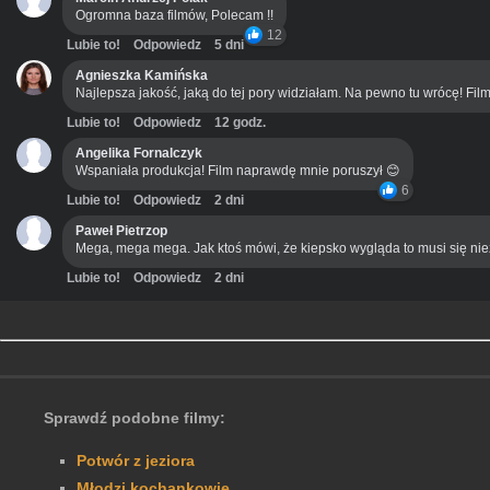
Ogromna baza filmów, Polecam !!
12
Lubie to!
Odpowiedz
5 dni
Agnieszka Kamińska
Najlepsza jakość, jaką do tej pory widziałam. Na pewno tu wrócę! Film
Lubie to!
Odpowiedz
12 godz.
Angelika Fornalczyk
Wspaniała produkcja! Film naprawdę mnie poruszył 😊
6
Lubie to!
Odpowiedz
2 dni
Paweł Pietrzop
Mega, mega mega. Jak ktoś mówi, że kiepsko wygląda to musi się ni
Lubie to!
Odpowiedz
2 dni
Sprawdź podobne filmy:
Potwór z jeziora
Młodzi kochankowie