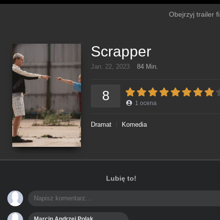
Obejrzyj trailer 
Scrapper
Jan. 22, 2023
84 Min.
8
1
ocena
Dramat
Komedia
Lubię to!
Marcin Andrzej Polak