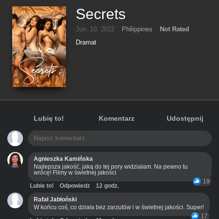
Secrets
Jun. 10, 2022
Philippines
Not Rated
Dramat
Lubię to!
Komentarz
Udostępnij
Agnieszka Kamińska
Najlepsza jakość, jaką do tej pory widziałam. Na pewno tu
wrócę! Filmy w świetnej jakości
19
Lubie to!
Odpowiedz
12 godz.
Rafał Jabłoński
W końcu coś, co działa bez zarzutów i w świetnej jakości. Super!
17