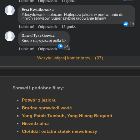
Lubie to!
Odpowiedz
11 godz.
Ewa Kwiatkowska
Zdecydowanie polecam. Najlepsza jakość w porównaniu do
innych serwisów. Super szybkie ładowanie filmów
19
Lubie to!
Odpowiedz
13 godz.
Dawid Tyszkiewicz
Kino z najwyższej półki 😍
24
Lubie to!
Odpowiedz
3 dni
Wczytaj więcej komentarzy... (37)
Sprawdź podobne filmy:
Potwór z jeziora
Brudna sprawiedliwość
Yang Patah Tumbuh, Yang Hilang Berganti
Niewidzialna
Clotilda: ostatni statek niewolniczy