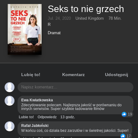
Seks to nie grzech
Jul. 24, 2020
United Kingdom
78 Min.
R
Dramat
Lubię to!
Komentarz
Udostępnij
Ewa Kwiatkowska
Zdecydowanie polecam. Najlepsza jakość w porównaniu do
innych serwisów. Super szybkie ładowanie filmów
19
Lubie to!
Odpowiedz
13 godz.
Rafał Jabłoński
W końcu coś, co działa bez zarzutów i w świetnej jakości. Super!
17