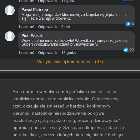
Lubie to!
Odpowiedz
11 godz.
Paweł Pietrzop
Mega, mega mega. Jak ktoś mówi, że kiepsko wygląda to musi
się nieźle walnąć w głowe xD
6
Lubie to!
Odpowiedz
2 dni
Piotr Wójcik
Wow, totalnie mnie zaskoczyło! Wszystko w najwyższej jakości.
Super! Wyszukiwarka działa błyskawicznie 🚀
22
Lubie to!
Odpowiedz
16 godz.
Wczytaj więcej komentarzy... (37)
Alice dorasta w małym amerykańskim miasteczku, w
katolickim domu i ultrakatolickiej szkole. Gdy niewinny
czat, okazuje się zmierzać w bardziej konkretnym
kierunku, nastolatka niespodziewanie odkrywa
masturbację i jak przystało na „grzeczną dziewczynkę”
ogarnia ją poczucie winy. Szukając odkupienia, udaje się
na rekolekcje, podczas których stara się stłumić budzące