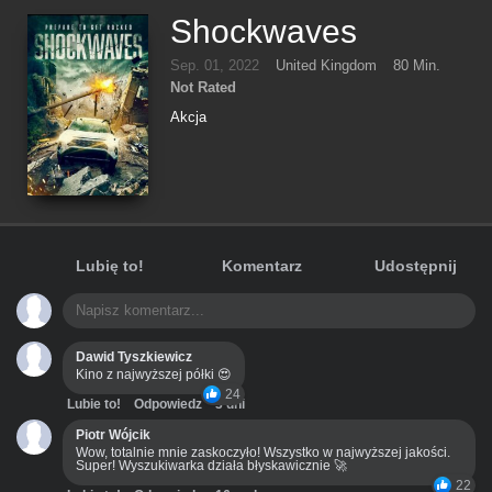
Shockwaves
Sep. 01, 2022
United Kingdom
80 Min.
Not Rated
Akcja
Lubię to!
Komentarz
Udostępnij
Dawid Tyszkiewicz
Kino z najwyższej półki 😍
24
Lubie to!
Odpowiedz
3 dni
Piotr Wójcik
Wow, totalnie mnie zaskoczyło! Wszystko w najwyższej jakości.
Super! Wyszukiwarka działa błyskawicznie 🚀
22