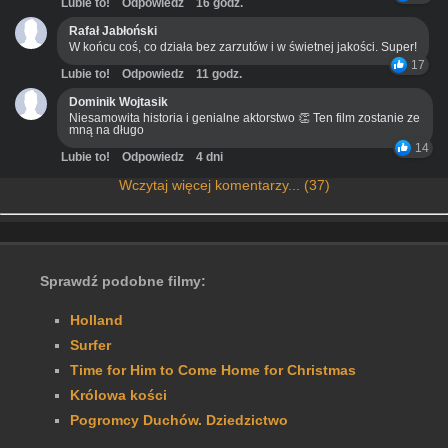
Lubie to!
Odpowiedz
16 godz.
Rafał Jabłoński
W końcu coś, co działa bez zarzutów i w świetnej jakości. Super!
17
Lubie to!
Odpowiedz
11 godz.
Dominik Wojtasik
Niesamowita historia i genialne aktorstwo 👏 Ten film zostanie ze
mną na długo
14
Lubie to!
Odpowiedz
4 dni
Wczytaj więcej komentarzy... (37)
Sprawdź podobne filmy:
Holland
Surfer
Time for Him to Come Home for Christmas
Królowa kości
Pogromcy Duchów. Dziedzictwo