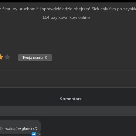
er filmu by uruchomić i sprawdzić gdzie obejrzeć Sick cały film po szybkiej
114
użytkowników online
Twoja ocena:
0
Komentarz
eźle walnąć w głowe xD
6