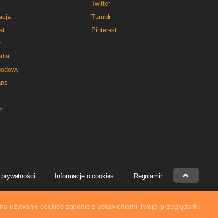
a
Twitter
acja
Tumblr
at
Pinterest
r
dia
godowy
ns
i
er
 prywatności
Informacje o cookies
Regulamin
 na używanie cookies zgodnie z ustawieniami Twojej przeglądarki.