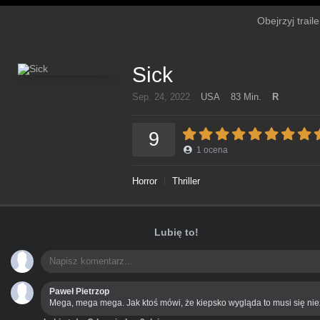
Obejrzyj trail
Sick
Sep. 24, 2022
USA
83 Min.
R
9
1
ocena
Horror
Thriller
Lubię to!
Paweł Pietrzop
Mega, mega mega. Jak ktoś mówi, że kiepsko wygląda to musi się ni