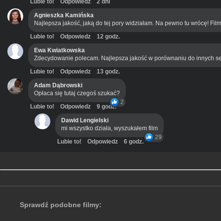
Lubie to!
Odpowiedz
2 dni
Agnieszka Kamińska
Najlepsza jakość, jaką do tej pory widziałam. Na pewno tu wrócę! Film
Lubie to!
Odpowiedz
12 godz.
Ewa Kwiatkowska
Zdecydowanie polecam. Najlepsza jakość w porównaniu do innych se
Lubie to!
Odpowiedz
13 godz.
Adam Dąbrowski
Opłaca się tutaj czegoś szukać?
2
Lubie to!
Odpowiedz
9 godz.
Dawid Lengielski
mi wszystko działa, wyszukałem film
29
Lubie to!
Odpowiedz
6 godz.
Sprawdź podobne filmy: