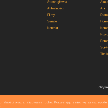
Strona główna
Akcj
Aktualności
Anim
Filmy
Dram
Seriale
Horro
Kontakt
Kome
Przy
Roma
Sci-F
Thrill
Polityka
nalności oraz analizowania ruchu. Korzystając z niej, wyrażasz zgodę
.