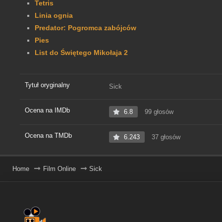
Tetris
Linia ognia
Predator: Pogromca zabójców
Pies
List do Świętego Mikołaja 2
Tytuł oryginalny
Sick
Ocena na IMDb
6.8
99 głosów
Ocena na TMDb
6.243
37 głosów
Home
Film Online
Sick