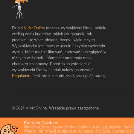
Dzięki
Vider.Online
możesz wyszukiwać filmy i seriale
według wielu kryteriów, takich jak gatunek, rok
produkcji, reżyser, obsada, oceny i wiele innych.
Wyszukiwarka jest łatwa w użyciu i szybko wyświetla
wyniki, które można filtrować, sortować i przeglądać w
różnych widokach. Informacje na stronie mają
charakter reklamowy. Przed skorzystaniem z
wyszukiwarki filmów i seriali należy przeczytać
Regulamin
. Jeśli się z nim nie zgadzasz opuść stronę.
© 2024 Vider.Online. Wszelkie prawa zastrzeżone.
Polityka Cookies
Nasza strona używa plików cookies w celu poprawy funkcjo
Więcej informacji znajdziesz w naszej Polityce Prywatności