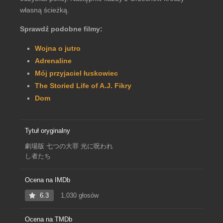
własną ścieżką.
Sprawdź podobne filmy:
Wojna o jutro
Adrenaline
Mój przyjaciel łuskowiec
The Storied Life of A.J. Fikry
Dom
Tytuł oryginalny
劇場版 七つの大罪 光に呪われ
し者たち
Ocena na IMDb
6.3
1,030 głosów
Ocena na TMDb