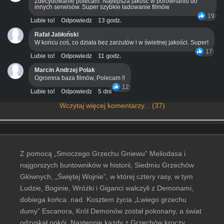
Zdecydowanie polecam. Najlepsza jakość w porównaniu do
innych serwisów. Super szybkie ładowanie filmów
19
Lubie to!
Odpowiedz
13 godz.
Rafał Jabłoński
W końcu coś, co działa bez zarzutów i w świetnej jakości. Super!
17
Lubie to!
Odpowiedz
11 godz.
Marcin Andrzej Polak
Ogromna baza filmów, Polecam !!
12
Lubie to!
Odpowiedz
5 dni
Wczytaj więcej komentarzy... (37)
Z pomocą „Smoczego Grzechu Gniewu” Meliodasa i
najgorszych buntowników w historii, Siedmiu Grzechów
Głównych, „Świętej Wojnie”, w której cztery rasy, w tym
Ludzie, Boginie, Wróżki i Giganci walczyli z Demonami,
dobiega końca. nad. Kosztem życia „Lwiego grzechu
dumy” Escanora, Król Demonów został pokonany, a świat
odzyskał pokój. Następnie każdy z Grzechów kroczy