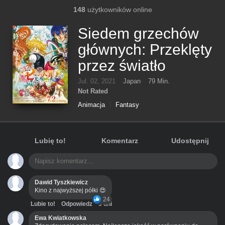
148
użytkowników online
Siedem grzechów
głównych: Przeklęty
przez światło
Jul. 02, 2021
Japan
79 Min.
Not Rated
Animacja
Fantasy
Lubię to!
Komentarz
Udostępnij
Dawid Tyszkiewicz
Kino z najwyższej półki 😍
24
Lubie to!
Odpowiedz
3 dni
Ewa Kwiatkowska