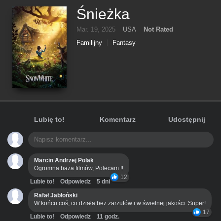
Śnieżka
Mar. 19, 2025
USA
Not Rated
Familijny
Fantasy
Lubię to!
Komentarz
Udostępnij
Marcin Andrzej Polak
Ogromna baza filmów, Polecam !!
12
Lubie to!
Odpowiedz
5 dni
Rafał Jabłoński
W końcu coś, co działa bez zarzutów i w świetnej jakości. Super!
17
Lubie to!
Odpowiedz
11 godz.