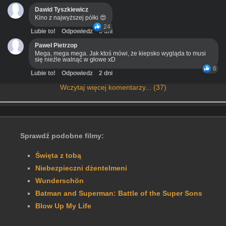
Dawid Tyszkiewicz
Kino z najwyższej półki 😍
24
Lubie to!
Odpowiedz
3 dni
Paweł Pietrzop
Mega, mega mega. Jak ktoś mówi, że kiepsko wygląda to musi
się nieźle walnąć w głowe xD
6
Lubie to!
Odpowiedz
2 dni
Wczytaj więcej komentarzy... (37)
Sprawdź podobne filmy:
Święta z tobą
Niebezpieczni dżentelmeni
Wunderschön
Batman and Superman: Battle of the Super Sons
Blow Up My Life