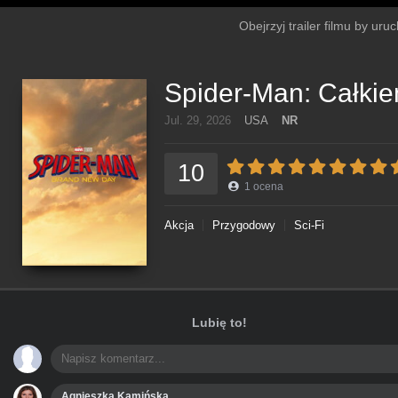
Obejrzyj trailer filmu by ur
Spider-Man: Całki
Jul. 29, 2026
USA
NR
10
1
ocena
Akcja
Przygodowy
Sci-Fi
Lubię to!
Agnieszka Kamińska