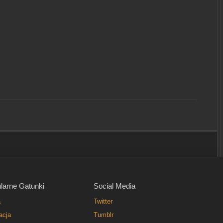
larne Gatunki
Social Media
a
Twitter
acja
Tumblr