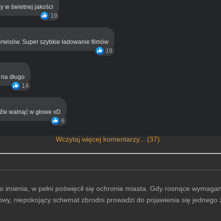
y w świetnej jakości
19
rwisów. Super szybkie ładowanie filmów
19
ą na długo
14
eźle walnąć w głowe xD
6
Wczytaj więcej komentarzy... (37)
o imienia, w pełni poświęcił się ochronie miasta. Gdy rosnące wymagan
owy, niepokojący schemat zbrodni prowadzi do pojawienia się jednego z