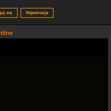
guj się
Rejestracja
nline