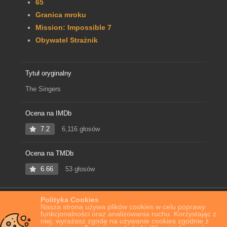
65
Granica mroku
Mission: Impossible 7
Obywatel Strażnik
Tytuł oryginalny
The Singers
Ocena na IMDb
7.2
6,116 głosów
Ocena na TMDb
6.66
53 głosów
Polityka Cookies
Home
Film Online
Śpiewacy
Nasza strona używa plików cookies w celu poprawy
funkcjonalności oraz analizowania ruchu. Korzystając z
niej, wyrażasz zgodę na używanie cookies zgodnie z