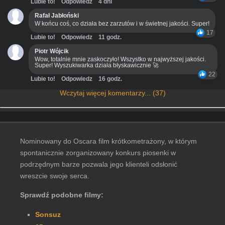
Lubie to!
Odpowiedz
4 dni
Rafał Jabłoński
W końcu coś, co działa bez zarzutów i w świetnej jakości. Super!
17
Lubie to!
Odpowiedz
11 godz.
Piotr Wójcik
Wow, totalnie mnie zaskoczyło! Wszystko w najwyższej jakości.
Super! Wyszukiwarka działa błyskawicznie 🚀
22
Lubie to!
Odpowiedz
16 godz.
Wczytaj więcej komentarzy... (37)
Nominowany do Oscara film krótkometrażony, w którym
spontanicznie zorganizowany konkurs piosenki w
podrzędnym barze pozwala jego klienteli odsłonić
wreszcie swoje serca.
Sprawdź podobne filmy:
Sonsuz