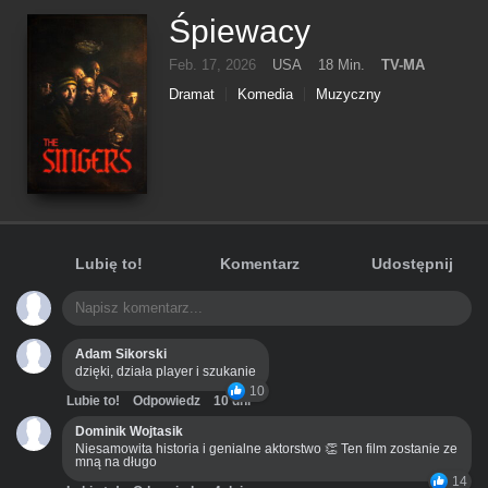
Śpiewacy
Feb. 17, 2026
USA
18 Min.
TV-MA
Dramat
Komedia
Muzyczny
Lubię to!
Komentarz
Udostępnij
Adam Sikorski
dzięki, działa player i szukanie
10
Lubie to!
Odpowiedz
10 dni
Dominik Wojtasik
Niesamowita historia i genialne aktorstwo 👏 Ten film zostanie ze
mną na długo
14