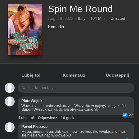
Spin Me Round
Aug. 19, 2022
Italy
104 Min.
Unrated
Komedia
Lubię to!
Komentarz
Udostępnij
Piotr Wójcik
Wow, totalnie mnie zaskoczyło! Wszystko w najwyższej jakości.
Super! Wyszukiwarka działa błyskawicznie 🚀
22
Lubie to!
Odpowiedz
16 godz.
Paweł Pietrzop
Mega, mega mega. Jak ktoś mówi, że kiepsko wygląda to musi
się nieźle walnąć w głowe xD