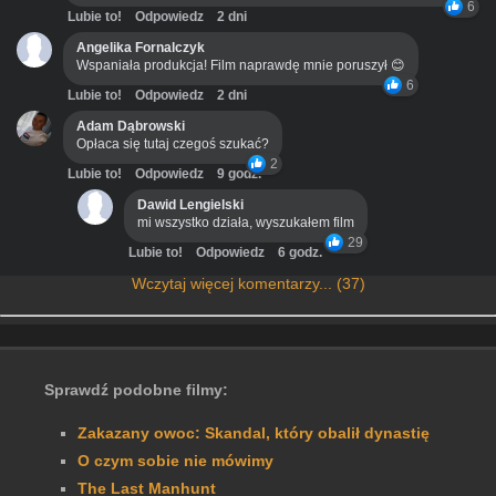
6
Lubie to!
Odpowiedz
2 dni
Angelika Fornalczyk
Wspaniała produkcja! Film naprawdę mnie poruszył 😊
6
Lubie to!
Odpowiedz
2 dni
Adam Dąbrowski
Opłaca się tutaj czegoś szukać?
2
Lubie to!
Odpowiedz
9 godz.
Dawid Lengielski
mi wszystko działa, wyszukałem film
29
Lubie to!
Odpowiedz
6 godz.
Wczytaj więcej komentarzy... (37)
Sprawdź podobne filmy:
Zakazany owoc: Skandal, który obalił dynastię
O czym sobie nie mówimy
The Last Manhunt