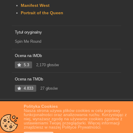
Manifest West
Portrait of the Queen
Tytuł oryginalny
Spin Me Round
Ocena na IMDb
5.3
2,170 głosów
Ocena na TMDb
4.833
27 głosów
Polityka Cookies
Home
Film Online
Spin Me Round
Nasza strona używa plików cookies w celu poprawy
funkcjonalności oraz analizowania ruchu. Korzystając z
niej, wyrażasz zgodę na używanie cookies zgodnie z
ustawieniami Twojej przeglądarki. Więcej informacji
znajdziesz w naszej Polityce Prywatności.