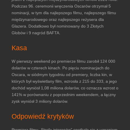
Podczas 96. ceremonii wręczenia Oscarów otrzymał 5
nominacji, w tym dla najlepszego filmu, najlepszego filmu
międzynarodowego oraz najlepszego reżysera dla
Glazera. Dodatkowo był nominowany do 3 Złotych
Globów i 9 nagród BAFTA.
Kasa
W pierwszy weekend po premierze filmu zarobił 124 000
dolarów w czterech kinach. Po pięciu nominacjach do
Oscara, w siódmym tygodniu od premiery, liczba kin, w
których był wyświetlany film, wzrosła z 215 do 333, a jego
dochód wyniósł 1,08 miliona dolarów, co oznacza wzrost o
141% w porównaniu z poprzednim weekendem, a łączny
zysk wyniósł 3 miliony dolarów.
Odpowiedź krytyków
Premiera filmu „Strefa interesów” spotkała się z uznaniem