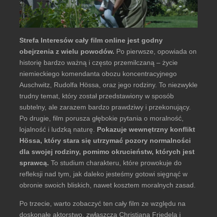
Strefa Interesów cały film online jest godny
obejrzenia z wielu powodów.
Po pierwsze, opowiada on
historię bardzo ważną i często przemilczaną – życie
niemieckiego komendanta obozu koncentracyjnego
Auschwitz, Rudolfa Hössa, oraz jego rodziny. To niezwykle
trudny temat, który został przedstawiony w sposób
subtelny, ale zarazem bardzo prawdziwy i przekonujący.
Po drugie, film porusza głębokie pytania o moralność,
lojalność i ludzką naturę.
Pokazuje wewnętrzny konflikt
Hössa, który stara się utrzymać pozory normalności
dla swojej rodziny, pomimo okrucieństw, których jest
sprawcą.
To studium charakteru, które prowokuje do
refleksji nad tym, jak daleko jesteśmy gotowi sięgnąć w
obronie swoich bliskich, nawet kosztem moralnych zasad.
Po trzecie, warto zobaczyć ten cały film ze względu na
doskonałe aktorstwo, zwłaszcza Christiana Friedela i