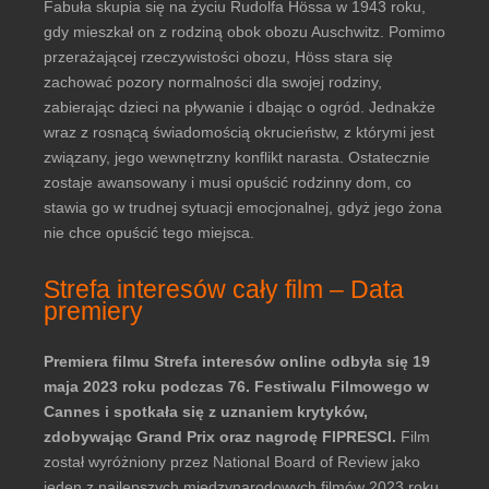
Fabuła skupia się na życiu Rudolfa Hössa w 1943 roku,
gdy mieszkał on z rodziną obok obozu Auschwitz. Pomimo
przerażającej rzeczywistości obozu, Höss stara się
zachować pozory normalności dla swojej rodziny,
zabierając dzieci na pływanie i dbając o ogród. Jednakże
wraz z rosnącą świadomością okrucieństw, z którymi jest
związany, jego wewnętrzny konflikt narasta. Ostatecznie
zostaje awansowany i musi opuścić rodzinny dom, co
stawia go w trudnej sytuacji emocjonalnej, gdyż jego żona
nie chce opuścić tego miejsca.
Strefa interesów cały film – Data
premiery
Premiera filmu Strefa interesów online odbyła się 19
maja 2023 roku podczas 76. Festiwalu Filmowego w
Cannes i spotkała się z uznaniem krytyków,
zdobywając Grand Prix oraz nagrodę FIPRESCI.
Film
został wyróżniony przez National Board of Review jako
jeden z najlepszych międzynarodowych filmów 2023 roku.