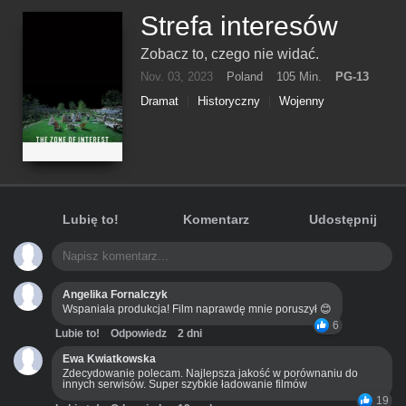
Strefa interesów
Zobacz to, czego nie widać.
Nov. 03, 2023
Poland
105 Min.
PG-13
Dramat
Historyczny
Wojenny
Lubię to!
Komentarz
Udostępnij
Angelika Fornalczyk
Wspaniała produkcja! Film naprawdę mnie poruszył 😊
6
Lubie to!
Odpowiedz
2 dni
Ewa Kwiatkowska
Zdecydowanie polecam. Najlepsza jakość w porównaniu do
innych serwisów. Super szybkie ładowanie filmów
19