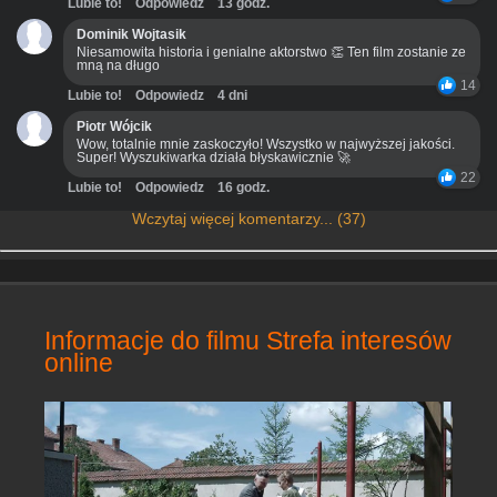
Lubie to!
Odpowiedz
13 godz.
Dominik Wojtasik
Niesamowita historia i genialne aktorstwo 👏 Ten film zostanie ze
mną na długo
14
Lubie to!
Odpowiedz
4 dni
Piotr Wójcik
Wow, totalnie mnie zaskoczyło! Wszystko w najwyższej jakości.
Super! Wyszukiwarka działa błyskawicznie 🚀
22
Lubie to!
Odpowiedz
16 godz.
Wczytaj więcej komentarzy... (37)
Informacje do filmu Strefa interesów
online