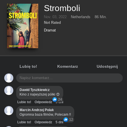
Stromboli
Nov. 03, 2022
Netherlands
86 Min.
Not Rated
Dramat
Lubię to!
Komentarz
Udostępnij
Dawid Tyszkiewicz
Kino z najwyższej półki 😍
24
Lubie to!
Odpowiedz
3 dni
Marcin Andrzej Polak
Ogromna baza filmów, Polecam !!
12
Lubie to!
Odpowiedz
5 dni