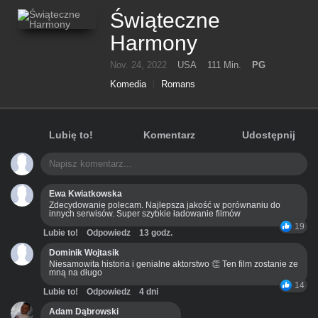
Świąteczne
Harmony
Nov. 24, 2022
USA
111 Min.
PG
Komedia
Romans
Lubię to!
Komentarz
Udostępnij
Ewa Kwiatkowska
Zdecydowanie polecam. Najlepsza jakość w porównaniu do
innych serwisów. Super szybkie ładowanie filmów
19
Lubie to!
Odpowiedz
13 godz.
Dominik Wojtasik
Niesamowita historia i genialne aktorstwo 👏 Ten film zostanie ze
mną na długo
14
Lubie to!
Odpowiedz
4 dni
Adam Dąbrowski