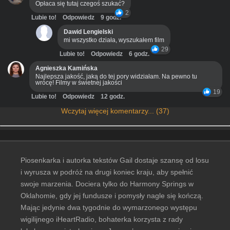
Opłaca się tutaj czegoś szukać?
2
Lubie to!
Odpowiedz
9 godz.
Dawid Lengielski
mi wszystko działa, wyszukałem film
29
Lubie to!
Odpowiedz
6 godz.
Agnieszka Kamińska
Najlepsza jakość, jaką do tej pory widziałam. Na pewno tu
wrócę! Filmy w świetnej jakości
19
Lubie to!
Odpowiedz
12 godz.
Wczytaj więcej komentarzy... (37)
Piosenkarka i autorka tekstów Gail dostaje szansę od losu
i wyrusza w podróż na drugi koniec kraju, aby spełnić
swoje marzenia. Dociera tylko do Harmony Springs w
Oklahomie, gdy jej fundusze i pomysły nagle się kończą.
Mając jedynie dwa tygodnie do wymarzonego występu
wigilijnego iHeartRadio, bohaterka korzysta z rady