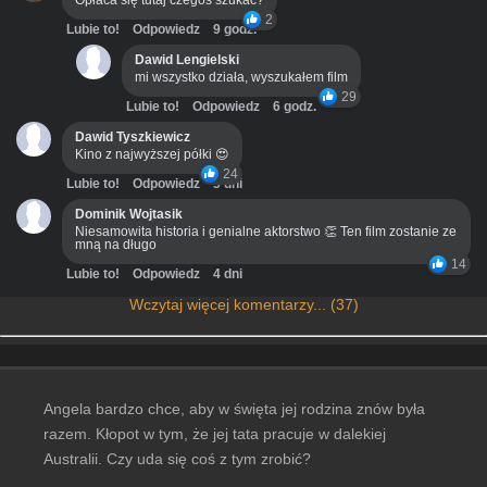
Opłaca się tutaj czegoś szukać?
2
Lubie to!
Odpowiedz
9 godz.
Dawid Lengielski
mi wszystko działa, wyszukałem film
29
Lubie to!
Odpowiedz
6 godz.
Dawid Tyszkiewicz
Kino z najwyższej półki 😍
24
Lubie to!
Odpowiedz
3 dni
Dominik Wojtasik
Niesamowita historia i genialne aktorstwo 👏 Ten film zostanie ze
mną na długo
14
Lubie to!
Odpowiedz
4 dni
Wczytaj więcej komentarzy... (37)
Angela bardzo chce, aby w święta jej rodzina znów była
razem. Kłopot w tym, że jej tata pracuje w dalekiej
Australii. Czy uda się coś z tym zrobić?