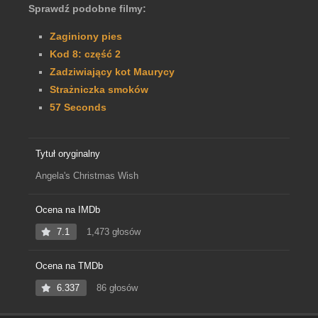
Sprawdź podobne filmy:
Zaginiony pies
Kod 8: część 2
Zadziwiający kot Maurycy
Strażniczka smoków
57 Seconds
Tytuł oryginalny
Angela's Christmas Wish
Ocena na IMDb
7.1
1,473 głosów
Ocena na TMDb
6.337
86 głosów