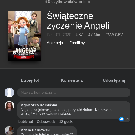
56
użytkowników online
Świąteczne
życzenie Angeli
Dec. 01, 2020
USA
47 Min.
TV-Y7-FV
Animacja
Familijny
Lubię to!
Komentarz
Udostępnij
Agnieszka Kamińska
Najlepsza jakość, jaką do tej pory widziałam. Na pewno tu
wrócę! Filmy w świetnej jakości
19
Lubie to!
Odpowiedz
12 godz.
Adam Dąbrowski