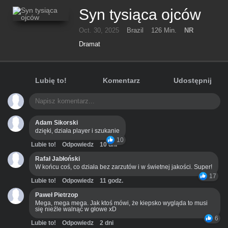
Syn tysiąca ojców
Oct. 30, 2025
Brazil
126 Min.
NR
Dramat
Lubię to!
Komentarz
Udostępnij
Adam Sikorski
dzięki, działa player i szukanie
10
Lubie to!
Odpowiedz
10 dni
Rafał Jabłoński
W końcu coś, co działa bez zarzutów i w świetnej jakości. Super!
17
Lubie to!
Odpowiedz
11 godz.
Paweł Pietrzop
Mega, mega mega. Jak ktoś mówi, że kiepsko wygląda to musi
się nieźle walnąć w głowe xD
6
Lubie to!
Odpowiedz
2 dni