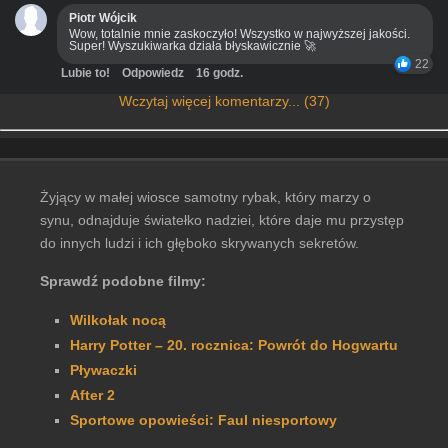
Piotr Wójcik
Wow, totalnie mnie zaskoczyło! Wszystko w najwyższej jakości.
Super! Wyszukiwarka działa błyskawicznie 🚀
22
Lubie to!
Odpowiedz
16 godz.
Wczytaj więcej komentarzy... (37)
Żyjący w małej wiosce samotny rybak, który marzy o
synu, odnajduje światełko nadziei, które daje mu przystęp
do innych ludzi i ich głęboko skrywanych sekretów.
Sprawdź podobne filmy:
Wilkołak nocą
Harry Potter – 20. rocznica: Powrót do Hogwartu
Pływaczki
After 2
Sportowe opowieści: Faul niesportowy