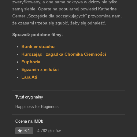
zweryfikowany, a ona sama odkrywa w dziczy nie tylko
samą siebie. Oparte na popularnej powieści Katherine
Center „Szczęście dla początkujących” przypomina nam,
że czasami trzeba się zgubić, żeby się odnaleźć.
Sprawdź podobne filmy:
Bunkier strachu
Kurozając i zagadka Chomika Ciemności
Euphoria
Egzamin z miłości
Lara Ati
Tytuł oryginalny
Happiness for Beginners
Ocena na IMDb
6.1
4,762 głosów