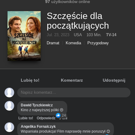
97
użytkowników online
Szczęście dla
początkujących
Jul. 23, 2023
USA
103 Min.
TV-14
Dramat
Komedia
Przygodowy
Romans
Lubię to!
Komentarz
Udostępnij
Dawid Tyszkiewicz
Kino z najwyższej półki 😍
24
Lubie to!
Odpowiedz
3 dni
Angelika Fornalczyk
Wspaniała produkcja! Film naprawdę mnie poruszył 😊