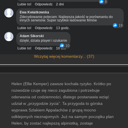
6
Lubie to!
Odpowiedz
2 dni
Ewa Kwiatkowska
Zdecydowanie polecam. Najlepsza jakość w porównaniu do
innych serwisów. Super szybkie ładowanie filmów
19
Lubie to!
Odpowiedz
13 godz.
Adam Sikorski
dzięki, działa player i szukanie
10
Lubie to!
Odpowiedz
10 dni
Wczytaj więcej komentarzy... (37)
Helen (Ellie Kemper) zawsze kochała ryzyko. Krótko po
rozwodzie czuje się nieco zagubiona i potrzebuje
oderwania od codzienności, dlatego postanawia wziąć
udział w „przygodzie życia”. Ta przygoda to górska
wyprawa Szlakiem Appalachów z grupą mocno
odklejonych nieznajomych. Już na samym początku plan
Helen, by zostać najlepszą alpinistką, zostaje