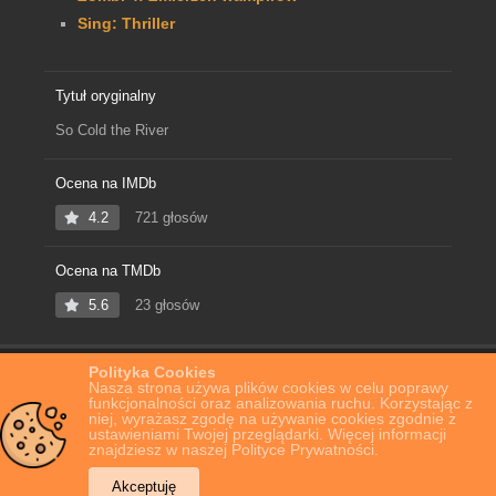
Sing: Thriller
Tytuł oryginalny
So Cold the River
Ocena na IMDb
4.2
721 głosów
Ocena na TMDb
5.6
23 głosów
Polityka Cookies
Home
Film Online
Tajemnica rzeki
Nasza strona używa plików cookies w celu poprawy
funkcjonalności oraz analizowania ruchu. Korzystając z
niej, wyrażasz zgodę na używanie cookies zgodnie z
ustawieniami Twojej przeglądarki. Więcej informacji
znajdziesz w naszej Polityce Prywatności.
Akceptuję