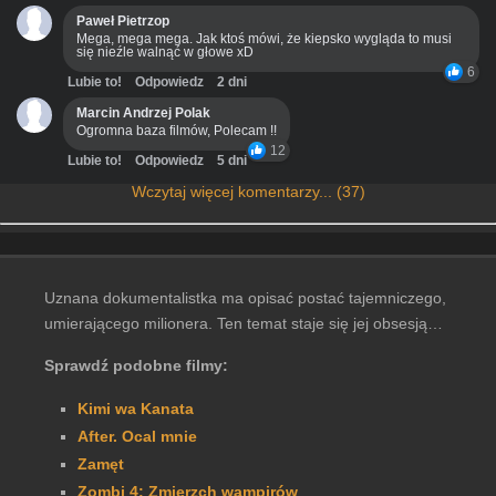
Paweł Pietrzop
Mega, mega mega. Jak ktoś mówi, że kiepsko wygląda to musi
się nieźle walnąć w głowe xD
6
Lubie to!
Odpowiedz
2 dni
Marcin Andrzej Polak
Ogromna baza filmów, Polecam !!
12
Lubie to!
Odpowiedz
5 dni
Wczytaj więcej komentarzy... (37)
Uznana dokumentalistka ma opisać postać tajemniczego,
umierającego milionera. Ten temat staje się jej obsesją…
Sprawdź podobne filmy:
Kimi wa Kanata
After. Ocal mnie
Zamęt
Zombi 4: Zmierzch wampirów