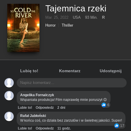
Tajemnica rzeki
Mar. 25, 2022
USA
93 Min.
R
Horror
Thriller
Lubię to!
Komentarz
Udostępnij
Angelika Fornalczyk
Wspaniała produkcja! Film naprawdę mnie poruszył 😊
6
Lubie to!
Odpowiedz
2 dni
Rafał Jabłoński
W końcu coś, co działa bez zarzutów i w świetnej jakości. Super!
17
Lubie to!
Odpowiedz
11 godz.