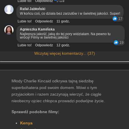
Lubie to!
Odpowiedz
3 dni
Rafał Jabłoński
W końcu coś, co działa bez zarzutów i w świetnej jakości. Super!
17
Lubie to!
Odpowiedz
11 godz.
Agnieszka Kamińska
Najlepsza jakość, jaką do tej pory widziałam. Na pewno tu
wrócę! Filmy w świetnej jakości
19
Lubie to!
Odpowiedz
12 godz.
Wczytaj więcej komentarzy... (37)
Młody Charlie Kincaid odkrywa tajną siedzibę
superbohatera pod swoim domem. Mówi o tym
przyjaciołom i razem zaczynają wierzyć, że ciągle
nieobecny ojciec chłopca prowadzi podwójne życie.
Sprawdź podobne filmy:
Kenya