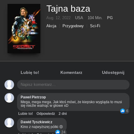
Tajna baza
Aug. 12, 2022
USA
104 Min.
PG
Akcja
Przygodowy
Sci-Fi
Lubię to!
Komentarz
Udostępnij
Paweł Pietrzop
Mega, mega mega. Jak ktoś mówi, że kiepsko wygląda to musi
się nieźle walnąć w głowe xD
6
Lubie to!
Odpowiedz
2 dni
Dawid Tyszkiewicz
Kino z najwyższej półki 😍
24