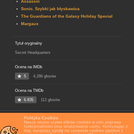
Assassin
Sonic. Szybki jak błyskawica
The Guardians of the Galaxy Holiday Special
Margaux
Tytuł oryginalny
Secret Headquarters
Ocena na IMDb
5
4,286 głosów
Ocena na TMDb
6.835
112 głosów
Polityka Cookies
Home
Film Online
Tajna baza
Nasza strona używa plików cookies w celu poprawy
funkcjonalności oraz analizowania ruchu. Korzystając z
niej, wyrażasz zgodę na używanie cookies zgodnie z