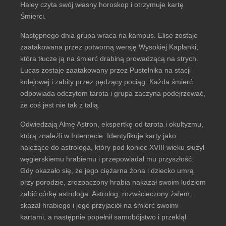
Haley czyta swój własny horoskop i otrzymuje kartę
Śmierci.
Następnego dnia grupa wraca na kampus. Elise zostaje
zaatakowana przez potworną wersję Wysokiej Kapłanki,
która tłucze ją na śmierć drabiną prowadzącą na strych.
Lucas zostaje zaatakowany przez Pustelnika na stacji
kolejowej i zabity przez pędzący pociąg. Każda śmierć
odpowiada odczytom tarota i grupa zaczyna podejrzewać,
że coś jest nie tak z talią.
Odwiedzają Almę Astron, ekspertkę od tarota i okultyzmu,
którą znaleźli w Internecie. Identyfikuje karty jako
należące do astrologa, który pod koniec XVIII wieku służył
węgierskiemu hrabiemu i przepowiadał mu przyszłość.
Gdy okazało się, że jego ciężarna żona i dziecko umrą
przy porodzie, zrozpaczony hrabia nakazał swoim ludziom
zabić córkę astrologa. Astrolog, rozwścieczony żalem,
skazał hrabiego i jego przyjaciół na śmierć swoimi
kartami, a następnie popełnił samobójstwo i przeklął