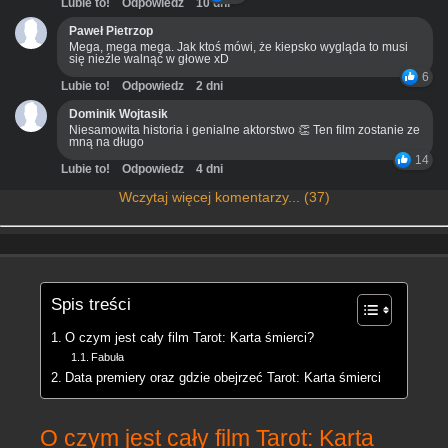
Lubie to!
Odpowiedz
10 dni
Paweł Pietrzop
Mega, mega mega. Jak ktoś mówi, że kiepsko wygląda to musi
się nieźle walnąć w głowe xD
6
Lubie to!
Odpowiedz
2 dni
Dominik Wojtasik
Niesamowita historia i genialne aktorstwo 👏 Ten film zostanie ze
mną na długo
14
Lubie to!
Odpowiedz
4 dni
Wczytaj więcej komentarzy... (37)
Spis treści
O czym jest cały film Tarot: Karta śmierci?
Fabuła
Data premiery oraz gdzie obejrzeć Tarot: Karta śmierci
O czym jest cały film Tarot: Karta