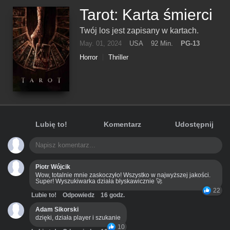
Tarot: Karta śmierci
Twój los jest zapisany w kartach.
May. 01, 2024
USA
92 Min.
PG-13
Horror
Thriller
Lubię to!
Komentarz
Udostępnij
Piotr Wójcik
Wow, totalnie mnie zaskoczyło! Wszystko w najwyższej jakości.
Super! Wyszukiwarka działa błyskawicznie 🚀
22
Lubie to!
Odpowiedz
16 godz.
Adam Sikorski
dzięki, działa player i szukanie
10