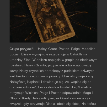
Grupa przyjaciół – Haley, Grant, Paxton, Paige, Madeline,
Lucas i Elise – wynajmuje rezydencję w Catskills na
urodziny Elise. W obliczu napięcia w grupie po niedawnym
rozstaniu Haley i Granta, przyjaciele odwracają uwagę,
każąc Haley czytać ich horoskopy z pudełkiem dziwnych
kart tarota znalezionym w piwnicy. Elise otrzymuje kartę
Najwyższej Kapłanki i dowiaduje się, że „wspina się po
drabinie sukcesu”; Lucas dostaje Pustelnika; Madeline
otrzymuje Wisielca; Paige i Paxton odpowiednio Maga i
Głupca. Kiedy Haley odkrywa, że Grant sam niszczy ich
związek, gdy otrzymuje Diabła, oboje się kłócą. Na końcu