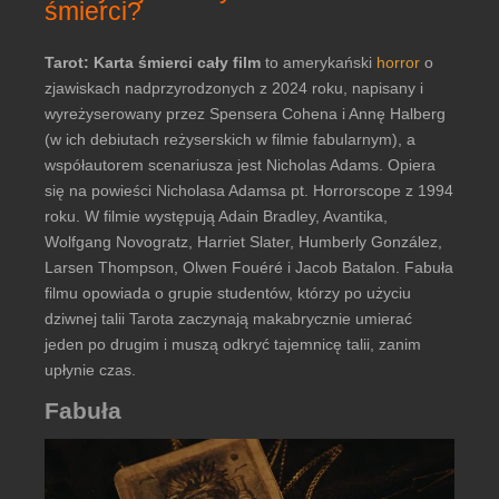
śmierci?
Tarot: Karta śmierci cały film
to amerykański
horror
o
zjawiskach nadprzyrodzonych z 2024 roku, napisany i
wyreżyserowany przez Spensera Cohena i Annę Halberg
(w ich debiutach reżyserskich w filmie fabularnym), a
współautorem scenariusza jest Nicholas Adams. Opiera
się na powieści Nicholasa Adamsa pt. Horrorscope z 1994
roku. W filmie występują Adain Bradley, Avantika,
Wolfgang Novogratz, Harriet Slater, Humberly González,
Larsen Thompson, Olwen Fouéré i Jacob Batalon. Fabuła
filmu opowiada o grupie studentów, którzy po użyciu
dziwnej talii Tarota zaczynają makabrycznie umierać
jeden po drugim i muszą odkryć tajemnicę talii, zanim
upłynie czas.
Fabuła