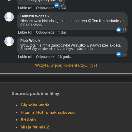
Kino z najwyższej półki 😍
24
Lubie to!
Odpowiedz
3 dni
Dominik Wojtasik
Niesamowita historia i genialne aktorstwo 👏 Ten film zostanie ze
mną na długo
14
Lubie to!
Odpowiedz
4 dni
Piotr Wójcik
Wow, totalnie mnie zaskoczyło! Wszystko w najwyższej jakości.
Super! Wyszukiwarka działa błyskawicznie 🚀
22
Lubie to!
Odpowiedz
16 godz.
Wczytaj więcej komentarzy... (37)
Sprawdź podobne filmy:
Głęboka woda
Flamin’ Hot: smak sukcesu
Sri Asih
Misja Mumia 2