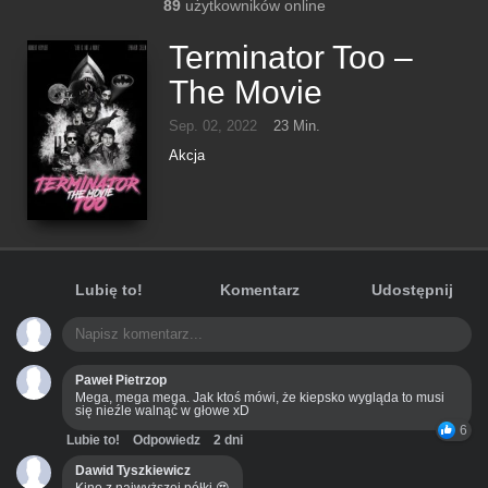
89
użytkowników online
Terminator Too –
The Movie
Sep. 02, 2022
23 Min.
Akcja
Lubię to!
Komentarz
Udostępnij
Paweł Pietrzop
Mega, mega mega. Jak ktoś mówi, że kiepsko wygląda to musi
się nieźle walnąć w głowe xD
6
Lubie to!
Odpowiedz
2 dni
Dawid Tyszkiewicz