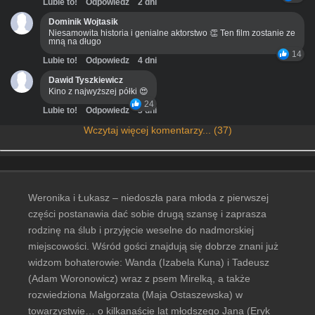
Lubie to!
Odpowiedz
2 dni
Dominik Wojtasik
Niesamowita historia i genialne aktorstwo 👏 Ten film zostanie ze
mną na długo
14
Lubie to!
Odpowiedz
4 dni
Dawid Tyszkiewicz
Kino z najwyższej półki 😍
24
Lubie to!
Odpowiedz
3 dni
Wczytaj więcej komentarzy... (37)
Weronika i Łukasz – niedoszła para młoda z pierwszej
części postanawia dać sobie drugą szansę i zaprasza
rodzinę na ślub i przyjęcie weselne do nadmorskiej
miejscowości. Wśród gości znajdują się dobrze znani już
widzom bohaterowie: Wanda (Izabela Kuna) i Tadeusz
(Adam Woronowicz) wraz z psem Mirelką, a także
rozwiedziona Małgorzata (Maja Ostaszewska) w
towarzystwie… o kilkanaście lat młodszego Jana (Eryk