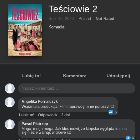
Teściowie 2
Sep. 15, 2023
Poland
Not Rated
Komedia
Lubię to!
Komentarz
Udostępnij
Angelika Fornalczyk
Wspaniała produkcja! Film naprawdę mnie poruszył 😊
6
Lubie to!
Odpowiedz
2 dni
Paweł Pietrzop
Mega, mega mega. Jak ktoś mówi, że kiepsko wygląda to musi
się nieźle walnąć w głowe xD
6