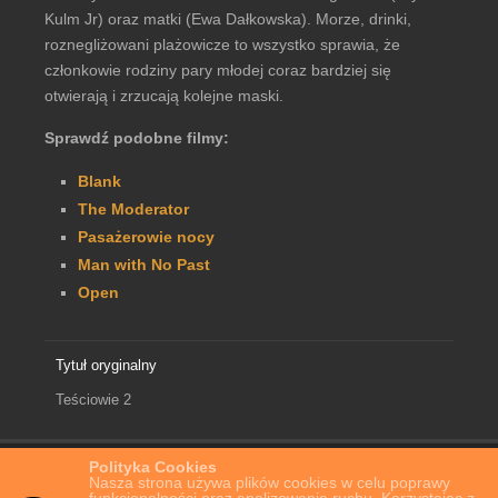
Kulm Jr) oraz matki (Ewa Dałkowska). Morze, drinki,
roznegliżowani plażowicze to wszystko sprawia, że
członkowie rodziny pary młodej coraz bardziej się
otwierają i zrzucają kolejne maski.
Sprawdź podobne filmy:
Blank
The Moderator
Pasażerowie nocy
Man with No Past
Open
Tytuł oryginalny
Teściowie 2
Polityka Cookies
Home
Film Online
Teściowie 2
Nasza strona używa plików cookies w celu poprawy