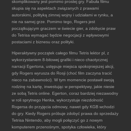
skomplikowany jest pomimo prostej gry. Fabuła filmu
skupia się na aspektach związanych z prawami
autorskimi, polityką zimnej wojny i udziałami w rynku, a
nie na samej grze. Pomimo tego, Rogers jest
początkującym graczem w świecie gier, a zdobycie praw
do Tetrisa wymagać będzie negocjacji z wpływowymi
postaciami z biznesu oraz polityki.
Hiperaktywny początek całego filmu Tetris lektor pl, z
wykorzystaniem 8-bitowej grafiki i nieco chaotycznej
narracji Egertona, ustępuje miejsca spokojniejszej akcji,
gdy Rogers wyrusza do Rosji (choć film zaczyna tracić
nieco na zabawności). W tym momencie postawił swoją
rodzinę na kartę, inwestując w perspektywy, jakie niesie
ze sobą Tetris online. Egerton, coraz bardziej niezawodny
w roli sprytnego Henka, wykorzystuje niezdolność
Rogersa do przyjęcia odmowy, nawet gdy KGB wchodzi
do gry. Kiedy Rogers próbuje zdobyć prawa do sprzedaży
Tetrisa Nintendo, aby mogli połączyć go z nowym
komputerem przenośnym, spotyka człowieka, który