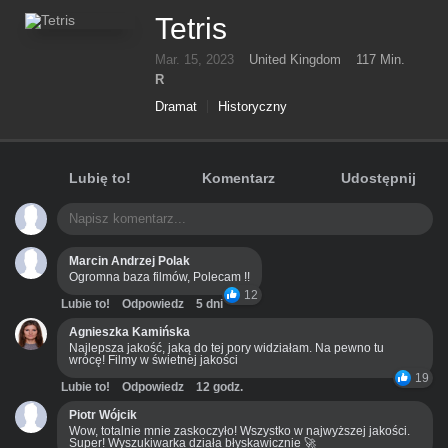
Tetris
Mar. 15, 2023
United Kingdom
117 Min.
R
Dramat
Historyczny
Lubię to!
Komentarz
Udostępnij
Marcin Andrzej Polak
Ogromna baza filmów, Polecam !!
12
Lubie to!
Odpowiedz
5 dni
Agnieszka Kamińska
Najlepsza jakość, jaką do tej pory widziałam. Na pewno tu
wrócę! Filmy w świetnej jakości
19
Lubie to!
Odpowiedz
12 godz.
Piotr Wójcik
Wow, totalnie mnie zaskoczyło! Wszystko w najwyższej jakości.
Super! Wyszukiwarka działa błyskawicznie 🚀