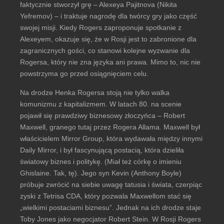
faktycznie stworzył grę – Alexeya Pajitnova (Nikita
Yefremov) – i traktuje nagrodę dla twórcy gry jako część
swojej misji. Kiedy Rogers zaproponuje spotkanie z
Alexeyem, okazuje się, że w Rosji jest to zabronione dla
zagranicznych gości, co stanowi kolejne wyzwanie dla
Rogersa, który nie zna języka ani prawa. Mimo to, nic nie
powstrzyma go przed osiągnięciem celu.
Na drodze Henka Rogersa stoją nie tylko walka
komunizmu z kapitalizmem. W latach 80. na scenie
pojawił się prawdziwy biznesowy złoczyńca – Robert
Maxwell, granego tutaj przez Rogera Allama. Maxwell był
właścicielem Mirror Group, która wydawała między innymi
Daily Mirror, i był fascynującą postacią, która dzieliła
światowy biznes i politykę. (Miał też córkę o imieniu
Ghislaine. Tak, tę). Jego syn Kevin (Anthony Boyle)
próbuje zwrócić na siebie uwagę tatusia i świata, czerpiąc
zyski z Tetrisa CDA, który pozwala Maxwellom stać się
„wielkimi postaciami biznesu”. Jednak na ich drodze staje
Toby Jones jako negocjator Robert Stein. W Rosji Rogers