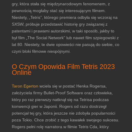
gry, która stała się międzynarodowym fenomenem, z
pewnością mogłaby stać się interesującym filmem.
Niestety, „Tetris”, którego premiera odbyła się wczoraj na
SXSW, próbuje przedstawić historię gry związanej z
patentami i prawami autorskimi, w taki sposób, jakby to
był film „The Social Network” lub nawet film szpiegowski z
lat 80. Niestety, te dwie opowieści nie pasują do siebie, co
czyni bloki filmowe niespójnymi.
O Czym Opowida Film Tetris 2023
Online
Taron Egerton
wciela się w postać Henka Rogersa,
założyciela firmy Bullet-Proof Software oraz człowieka,
który po raz pierwszy natknął się na Tetrisa podczas
konwencji gier w Japonii. Rogers od razu dostrzegł
potencjał tej gry, która jeszcze nie zdobyła popularności
poza Tokio. Chce zrobić z tego kawałek swojego sukcesu.
Rogers pełni rolę narratora w filmie Tetris Cda, który