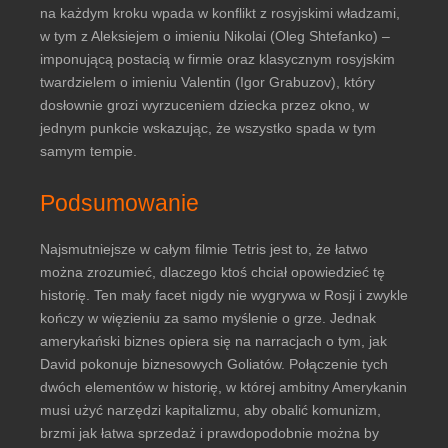
na każdym kroku wpada w konflikt z rosyjskimi władzami,
w tym z Aleksiejem o imieniu Nikolai (Oleg Shtefanko) –
imponującą postacią w firmie oraz klasycznym rosyjskim
twardzielem o imieniu Valentin (Igor Grabuzov), który
dosłownie grozi wyrzuceniem dziecka przez okno, w
jednym punkcie wskazując, że wszystko spada w tym
samym tempie.
Podsumowanie
Najsmutniejsze w całym filmie Tetris jest to, że łatwo
można zrozumieć, dlaczego ktoś chciał opowiedzieć tę
historię. Ten mały facet nigdy nie wygrywa w Rosji i zwykle
kończy w więzieniu za samo myślenie o grze. Jednak
amerykański biznes opiera się na narracjach o tym, jak
David pokonuje biznesowych Goliatów. Połączenie tych
dwóch elementów w historię, w której ambitny Amerykanin
musi użyć narzędzi kapitalizmu, aby obalić komunizm,
brzmi jak łatwa sprzedaż i prawdopodobnie można by