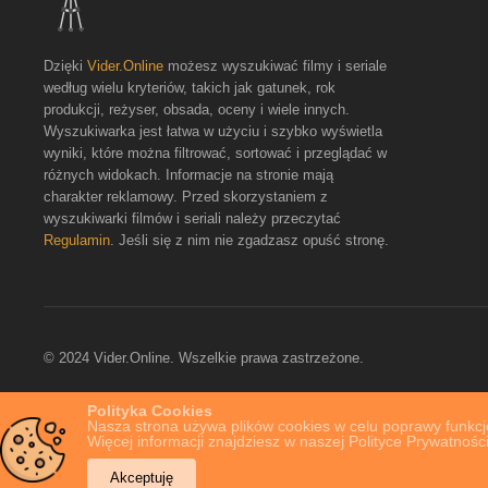
Dzięki
Vider.Online
możesz wyszukiwać filmy i seriale
według wielu kryteriów, takich jak gatunek, rok
produkcji, reżyser, obsada, oceny i wiele innych.
Wyszukiwarka jest łatwa w użyciu i szybko wyświetla
wyniki, które można filtrować, sortować i przeglądać w
różnych widokach. Informacje na stronie mają
charakter reklamowy. Przed skorzystaniem z
wyszukiwarki filmów i seriali należy przeczytać
Regulamin
. Jeśli się z nim nie zgadzasz opuść stronę.
© 2024 Vider.Online. Wszelkie prawa zastrzeżone.
Polityka Cookies
Nasza strona używa plików cookies w celu poprawy funkcjo
Więcej informacji znajdziesz w naszej Polityce Prywatności
Akceptuję