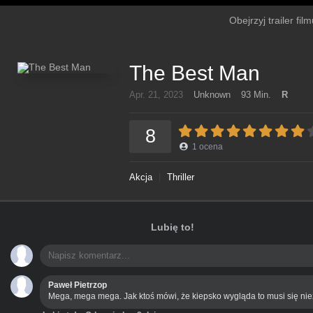
Obejrzyj trailer fi
The Best Man
Apr. 21, 2023
Unknown
93 Min.
R
8
1
ocena
Akcja
Thriller
Lubię to!
Paweł Pietrzop
Mega, mega mega. Jak ktoś mówi, że kiepsko wygląda to musi się ni