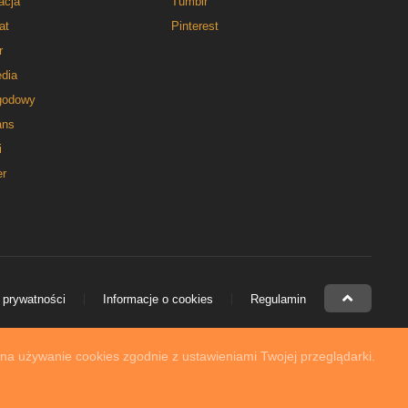
acja
Tumblr
at
Pinterest
r
dia
godowy
ns
i
er
 prywatności
Informacje o cookies
Regulamin
 na używanie cookies zgodnie z ustawieniami Twojej przeglądarki.