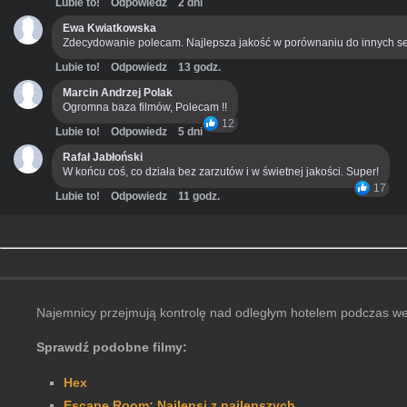
Lubie to!
Odpowiedz
2 dni
Ewa Kwiatkowska
Zdecydowanie polecam. Najlepsza jakość w porównaniu do innych se
Lubie to!
Odpowiedz
13 godz.
Marcin Andrzej Polak
Ogromna baza filmów, Polecam !!
12
Lubie to!
Odpowiedz
5 dni
Rafał Jabłoński
W końcu coś, co działa bez zarzutów i w świetnej jakości. Super!
17
Lubie to!
Odpowiedz
11 godz.
Najemnicy przejmują kontrolę nad odległym hotelem podczas wese
Sprawdź podobne filmy:
Hex
Escape Room: Najlepsi z najlepszych