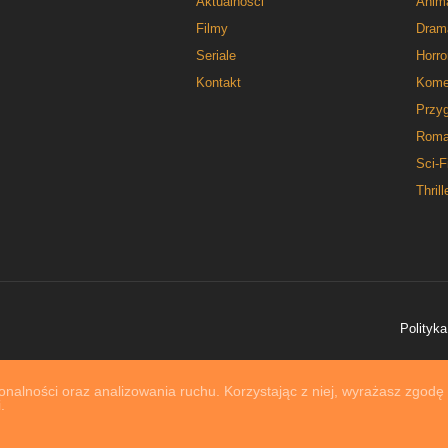
Aktualności
Anim
Filmy
Dram
Seriale
Horro
Kontakt
Kome
Przy
Roma
Sci-F
Thrill
Polityka
nalności oraz analizowania ruchu. Korzystając z niej, wyrażasz zgodę
.