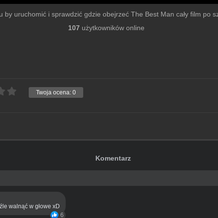
lmu by uruchomić i sprawdzić gdzie obejrzeć The Best Man cały film po szy
107
użytkowników online
Twoja ocena:
0
Komentarz
eźle walnąć w głowe xD
6