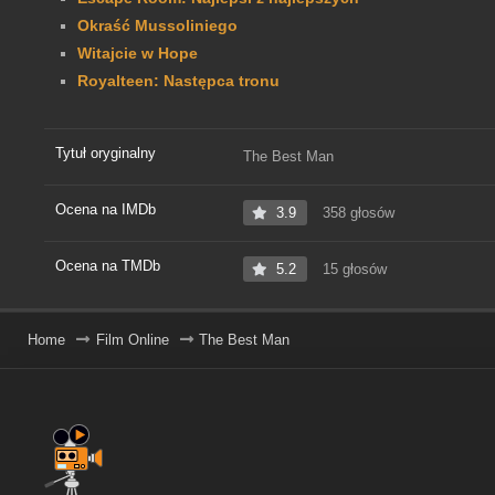
Okraść Mussoliniego
Witajcie w Hope
Royalteen: Następca tronu
Tytuł oryginalny
The Best Man
Ocena na IMDb
3.9
358 głosów
Ocena na TMDb
5.2
15 głosów
Home
Film Online
The Best Man