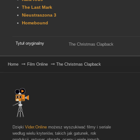
The Last Mark
Nieustraszona 3
Homebound
Tytuł oryginalny
The Christmas Clapback
Home
Film Online
The Christmas Clapback
Dzięki
Vider.Online
możesz wyszukiwać filmy i seriale
według wielu kryteriów, takich jak gatunek, rok
produkcji, reżyser, obsada, oceny i wiele innych.