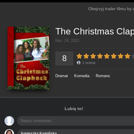
Obejrzyj trailer filmu b
The Christmas Cla
Nov. 24, 2022
8
1
ocena
Dramat
Komedia
Romans
Lubię to!
Agnieszka Kamińska