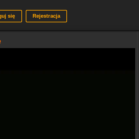
guj się
Rejestracja
e