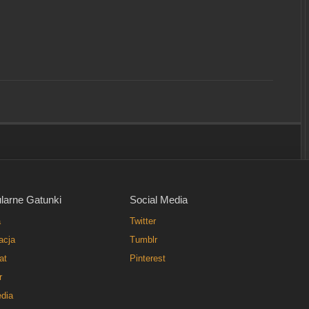
larne Gatunki
Social Media
a
Twitter
acja
Tumblr
at
Pinterest
r
dia