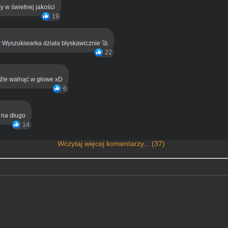
y w świetnej jakości
19
! Wyszukiwarka działa błyskawicznie 🚀
22
eźle walnąć w głowe xD
6
ą na długo
14
Wczytaj więcej komentarzy... (37)