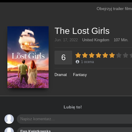
Obejrzyj trailer fi
The Lost Girls
Jun. 17, 2022
United Kingdom
107 Min.
6
1
ocena
Dramat
Fantasy
Lubię to!
Ewa Kwiatkowska