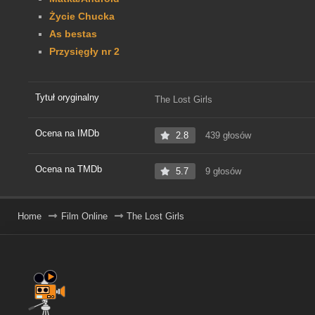
Życie Chucka
As bestas
Przysięgły nr 2
Tytuł oryginalny
The Lost Girls
Ocena na IMDb
2.8
439 głosów
Ocena na TMDb
5.7
9 głosów
Home
Film Online
The Lost Girls