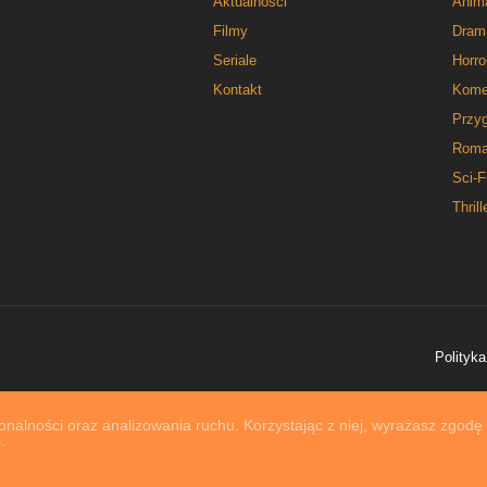
Aktualności
Anim
Filmy
Dram
Seriale
Horro
Kontakt
Kome
Przy
Roma
Sci-F
Thrill
Polityka
nalności oraz analizowania ruchu. Korzystając z niej, wyrażasz zgodę
.