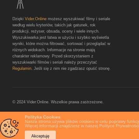
Dzięki
Vider.Online
możesz wyszukiwać filmy i seriale
według wielu kryteriów, takich jak gatunek, rok
produkcji, reżyser, obsada, oceny i wiele innych.
Wyszukiwarka jest łatwa w użyciu i szybko wyświetla
wyniki, które można filtrować, sortować i przeglądać w
różnych widokach. Informacje na stronie mają
charakter reklamowy. Przed skorzystaniem z
wyszukiwarki filmów i seriali należy przeczytać
Regulamin
. Jeśli się z nim nie zgadzasz opuść stronę.
© 2024 Vider.Online. Wszelkie prawa zastrzeżone.
Polityka Cookies
Nasza strona używa plików cookies w celu poprawy funkcjo
Więcej informacji znajdziesz w naszej Polityce Prywatności
Akceptuję