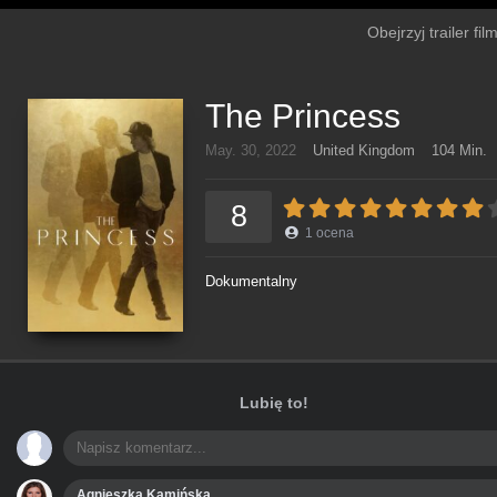
Obejrzyj trailer fi
The Princess
May. 30, 2022
United Kingdom
104 Min.
8
1
ocena
Dokumentalny
Lubię to!
Agnieszka Kamińska