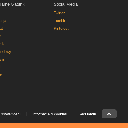
larne Gatunki
Social Media
a
Twitter
acja
Tumblr
at
Pinterest
r
dia
godowy
ns
i
er
 prywatności
Informacje o cookies
Regulamin