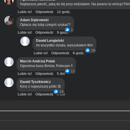
Najlepsza jakość, jaką do tej pory widziałam. Na pewno tu wrócę! Film
Lubie to!
Odpowiedz
12 godz.
Adam Dąbrowski
Opłaca się tutaj czegoś szukać?
2
Lubie to!
Odpowiedz
9 godz.
Dawid Lengielski
mi wszystko działa, wyszukałem film
29
Lubie to!
Odpowiedz
6 godz.
Marcin Andrzej Polak
Ogromna baza filmów, Polecam !!
12
Lubie to!
Odpowiedz
5 dni
Dawid Tyszkiewicz
Kino z najwyższej półki 😍
24
Lubie to!
Odpowiedz
3 dni