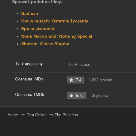
Sprawdź podobne filmy:
Badman
Kot w butach: Ostatnie życzenie
Epoka jawności
Norm Macdonald: Nothing Special
Shazam! Gniew Bogów
Tytuł oryginalny
The Princess
Ocena na IMDb
7.4
1,092 głosów
Ocena na TMDb
6.75
16 głosów
Home
Film Online
The Princess