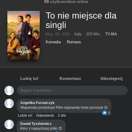
89
użytkowników online
To nie miejsce dla
singli
May. 08, 2026
Italy
103 Min.
TV-MA
Komedia
Romans
Lubię to!
Komentarz
Udostępnij
Angelika Fornalczyk
Wspaniała produkcja! Film naprawdę mnie poruszył 😊
6
Lubie to!
Odpowiedz
2 dni
Dawid Tyszkiewicz
Kino z najwyższej półki 😍