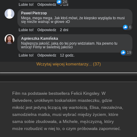
24
Lubie to!
Odpowiedz
3 dni
Paweł Pietrzop
Mega, mega mega. Jak ktoś mówi, że kiepsko wygląda to musi
się nieźle walnąć w głowe xD
6
Lubie to!
Odpowiedz
2 dni
Agnieszka Kamińska
Najlepsza jakość, jaką do tej pory widziałam. Na pewno tu
wrócę! Filmy w świetnej jakości
19
Lubie to!
Odpowiedz
12 godz.
Wczytaj więcej komentarzy... (37)
Film na podstawie bestsellera Felicii Kingsley. W
Belvedere, urokliwym toskańskim miasteczku, gdzie
miłość jest jedyną liczącą się wartością, Elisa, niezależna,
samodzielna matka, musi wybrać między życiem, które
sama sobie zbudowała, a Michele, mężczyzną, który
może rozbudzić w niej to, o czym próbowała zapomnieć.