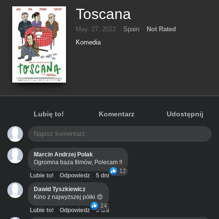
Toscana
May. 27, 2022
Spain
Not Rated
Komedia
Lubię to!
Komentarz
Udostępnij
Marcin Andrzej Polak
Ogromna baza filmów, Polecam !!
12
Lubie to!
Odpowiedz
5 dni
Dawid Tyszkiewicz
Kino z najwyższej półki 😍
24
Lubie to!
Odpowiedz
3 dni