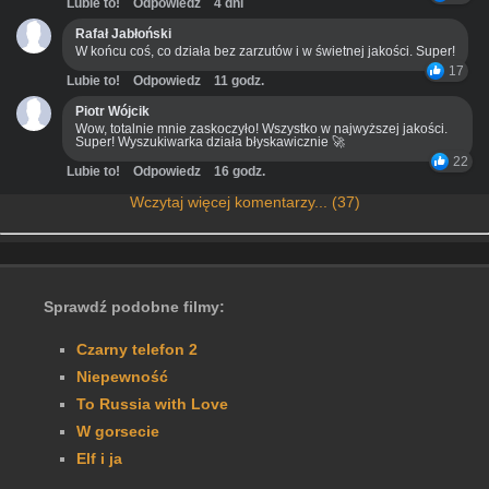
Lubie to!
Odpowiedz
4 dni
Rafał Jabłoński
W końcu coś, co działa bez zarzutów i w świetnej jakości. Super!
17
Lubie to!
Odpowiedz
11 godz.
Piotr Wójcik
Wow, totalnie mnie zaskoczyło! Wszystko w najwyższej jakości.
Super! Wyszukiwarka działa błyskawicznie 🚀
22
Lubie to!
Odpowiedz
16 godz.
Wczytaj więcej komentarzy... (37)
Sprawdź podobne filmy:
Czarny telefon 2
Niepewność
To Russia with Love
W gorsecie
Elf i ja