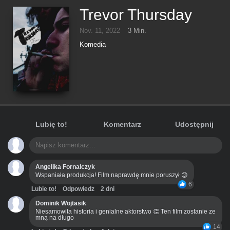
Trevor Thursday
Nov. 11, 2022
3 Min.
Komedia
Lubię to!
Komentarz
Udostępnij
Angelika Fornalczyk
Wspaniała produkcja! Film naprawdę mnie poruszył 😊
6
Lubie to!
Odpowiedz
2 dni
Dominik Wojtasik
Niesamowita historia i genialne aktorstwo 👏 Ten film zostanie ze
mną na długo
14