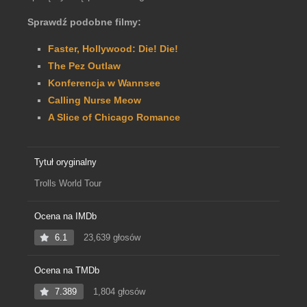
Sprawdź podobne filmy:
Faster, Hollywood: Die! Die!
The Pez Outlaw
Konferencja w Wannsee
Calling Nurse Meow
A Slice of Chicago Romance
Tytuł oryginalny
Trolls World Tour
Ocena na IMDb
6.1
23,639 głosów
Ocena na TMDb
7.389
1,804 głosów