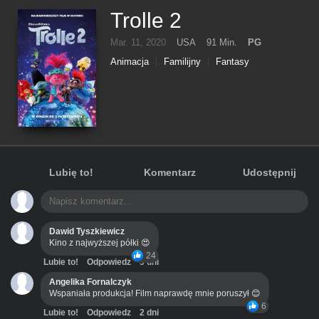
Trolle 2
Mar. 11, 2020
USA
91 Min.
PG
Animacja
Familijny
Fantasy
Komedia
Muzyczny
Przygodowy
Lubię to!
Komentarz
Udostępnij
Dawid Tyszkiewicz
Kino z najwyższej półki 😍
24
Lubie to!
Odpowiedz
3 dni
Angelika Fornalczyk
Wspaniała produkcja! Film naprawdę mnie poruszył 😊
6
Lubie to!
Odpowiedz
2 dni