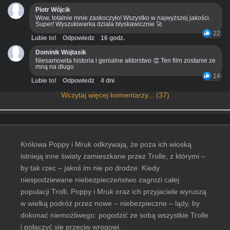
Piotr Wójcik
Wow, totalnie mnie zaskoczyło! Wszystko w najwyższej jakości.
Super! Wyszukiwarka działa błyskawicznie 🚀
22
Lubie to!
Odpowiedz
16 godz.
Dominik Wojtasik
Niesamowita historia i genialne aktorstwo 👏 Ten film zostanie ze
mną na długo
14
Lubie to!
Odpowiedz
4 dni
Wczytaj więcej komentarzy... (37)
Królowa Poppy i Mruk odkrywają, że poza ich wioską
istnieją inne światy zamieszkane przez Trolle, z którymi –
by tak rzec – jakoś im nie po drodze. Kiedy
niespodziewane niebezpieczeństwo zagrozi całej
populacji Trolli, Poppy i Mruk oraz ich przyjaciele wyruszą
w wielką podróż przez nowe – niebezpieczne – lądy, by
dokonać niemożliwego: pogodzić ze sobą wszystkie Trolle
i połączyć się przeciw wrogowi.