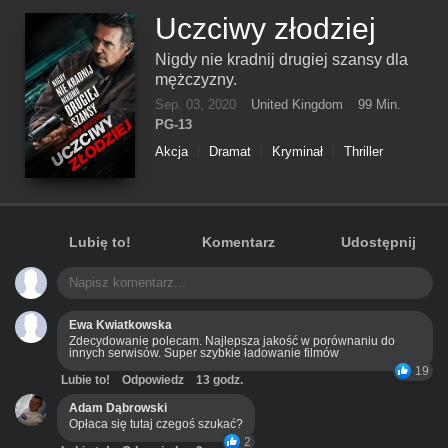
Uczciwy złodziej
Nigdy nie kradnij drugiej szansy dla
mężczyzny.
Sep. 03, 2020
United Kingdom
99 Min.
PG-13
Akcja
Dramat
Kryminał
Thriller
Lubię to!
Komentarz
Udostępnij
Ewa Kwiatkowska
Zdecydowanie polecam. Najlepsza jakość w porównaniu do
innych serwisów. Super szybkie ładowanie filmów
19
Lubie to!
Odpowiedz
13 godz.
Adam Dąbrowski
Opłaca się tutaj czegoś szukać?
2