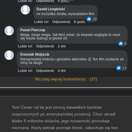
Lubie to!
Odpowiedz
9 godz.
Dawid Lengielski
mi wszystko działa, wyszukałem film
29
Lubie to!
Odpowiedz
6 godz.
Paweł Pietrzop
Mega, mega mega. Jak ktoś mówi, że kiepsko wygląda to musi
się nieźle walnąć w głowe xD
6
Lubie to!
Odpowiedz
2 dni
Dominik Wojtasik
Niesamowita historia i genialne aktorstwo 👏 Ten film zostanie ze
mną na długo
14
Lubie to!
Odpowiedz
4 dni
Wczytaj więcej komentarzy... (37)
Tom Carter od lat jest zmorą niewielkich banków
rozproszonych po amerykańskiej prowincji. Choć ukradł
blisko 9 milionów dolarów, jego tożsamość pozostaje
nieznana. Kiedy jednak poznaje Annie, zakochuje się bez